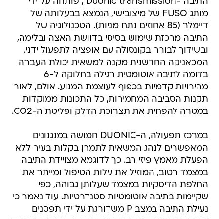
התיבה -Duonic transmission , פותחה על ידי
מותג FUSO של מיצובישי, הנמצא בבעלותה של
דיימלר (85 אחוזים נתח מניות). הטכנולוגיה של
התיבה מרכזת שימוש בסיסי בדוושת האצה ובלימה,
ובשידוך לבורר בקונסולה עם אופציה לתפעול ידני.
המכאניקה החדשנית מקנה למשאית יכולת העברה
בדומה לתיבה אוטומטית רגילה בחלוקה ל-6
מהירויות קדמיות בכפוף לעוצמת המנוע. אולם, לאור
תקנות הסביבה המחמירות, כל התכונות ממוקדות
במטרה להפחית את תצרוכת הדלק ופליטת ה-CO2.
במרכז תפעולה, ה-DUONIC חמושה במנגנונים
המאפשרים לנהג המשאית לתמרן בקלות בעיר ללא
הפעלת מאמץ פיזי רב. כך לדוגמא מצויידת התיבה
במצמד רטוב, המוזיל את עלות הטיפול ומייתר את
החלפת הדיסקיות במצמד שעלותן גבוהה, כפי
שקיימות בתיבה אוטומטיות סטנדרטיות. עוד נאמר כי
נעילת התיבה במצב P משדורגת על ידי תפסנים