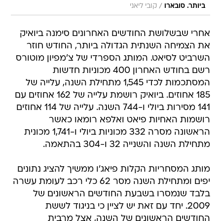
/
ביותר. סובארו
קובי ליאני
אחרי שבשלושת החודשים האחרונים סימנה ביואיק
את הצמיחה השנתית הגדולה ביותר, החודש חוזר
השרביט לסיאט. המותג הספרדי של צ'מפיון מוטורס
רשם בחודש האחרון 400 מכוניות חדשות
המסתכמות לכדי 1,545 מתחילת השנה, עלייה של
185 אחוזים. ביואיק רושמת עלייה של 162 אחוזים עם
141 מסירות ביולי ו-744 השנה. עלייה של 114 אחוזים
רושמות האחיות פיאט ואלפא רומאו כאשר
הראשונה מסרה 332 מכוניות ביולי ו-1,741 מכונית
מתחילת השנה והשנייה 32 ו-304 בהתאמה.
מותג המסחריות הקלות פיאג'ו ממשיך להציג נתונים
יפים ומתחילת השנה מסר 62 כלי רכב לעומת עשרה
בלבד שנמסרו בשבעת החודשים הראשונים של
2009. יחד עם זאת יש לציין כי בניגוד לששת
החודשים הראשונים של השנה, אצל מרבית