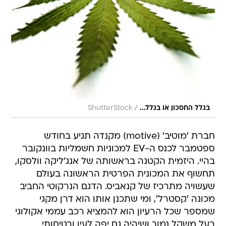
/
בגלל החסכון או בגלל...
ShutterStock
חברת 'מוטיב' (motive) מקנדה תגיע בחודש
ספטמבר לכנס ה-EV למכוניות חשמליות בוונקובר
בהיי. היזמית הקטנה בראשותה של אנג'ליקה וולסקו,
תחשוף את המכונית הפרטית הראשונה בעולם
שעשויה מתרכיז של קנאביס. הדגם הנרקוטי החביב
מכונה 'קסטרל', ומי שתכנן אותו הוא דרן מקגי
שמספר שכל הרעיון הוא להמציא רכב עממי אקולוגי
בעל משקל נמוך ושיהיה גם יפה לעין ובטיחותי.