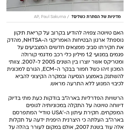
/
מדיניות של הסתרת כשלים?
AP, Paul Sakuma
האם טויוטה צפויה להודיע בקרוב על קריאת תיקון
נוספת? ארגון הבטיחות האמריקני ה-NHTSA, מהדק
את חקירתו סביב ממצאים חדשים המצביעים על
פגמים במנועי 1.2 מיליון כלי רכב מדגמי קורולה
ומטריקס אשר יוצרו בין השנים 2005 ל-2007. צוותי
המכון זיהו כשל חמור בבקר ה-ECM, הגורם למכונית
להשתנק באמצע הנסיעה ובמקרה הקיצוני להביא
לכיבוי המנוע ללא התרעה מראש.
הרשויות הפדרליות בארה"ב בודקות כעת מתי בדיוק
דיווחה טויוטה על התקלה במכוניותיה לגופים
המפקחים. חקירת עיתון ה-'USA טודיי' המתפרסם
בארה"ב העלתה כי היצרנית היפנית ידעה על תקלות
אלה עוד בשנת 2007, אולם במקום לעורר בהלה על