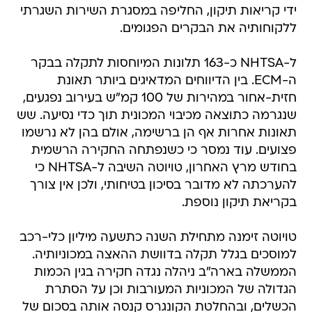
ידי קריאות תיקון, החליפה במסגרת השירות השגרתי
ללקוחותיה את הבקרים הפגומים.
ל-NHTSA כ-163 תלונות המיוחסות לתקלה בבקר
ה-ECM. בין הדיווחים המדאיגים ביותר תאונת
חזית-אחור במהירות של 100 קמ"ש בעירוב נפגעים,
שנגרמה כתוצאה מכיבוי המכונית תוך כדי נסיעה. שש
תאונות אחרות אף הן ברשימה, אולם בהן לא נרשמו
פצועים. עוד נמסר כי כשנפתחה החקירה הרשמית
בחודש מרץ האחרון, טויוטה השיבה ל-NHTSA כי
להערכתה לא מדובר בסיכון בטיחותי, ולכן אין צורך
בקריאת תיקון נוספת.
טויוטה זימנה מתחילת השנה כתשעה מיליון כלי-רכב
למוסכים בגלל תקלה בדוושת ההאצה במכוניותיה.
הממשלה בארה"ב ניהלה נגדה חקירה בגין הכמות
הגדולה של המכוניות המעורבות וכן על הסתרת
הכשלים, ובהחלטת הקונגרס קנסה אותה בסכום של