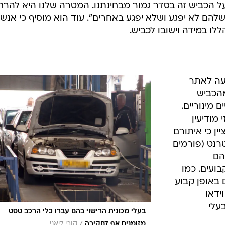
ל הכביש זה בסדר גמור מבחינתנו. המטרה שלנו היא להרח
ם לא יפגע ושלא יפגע באחרים". עוד הוא מוסיף כי אנשי
לו במידה וישובו לכביש.
עה לאתר
ם 15 הורדו מהכביש
 מינוריים.
מודיעין
ין כי איתורם
רנט (פורמים
מהם
ועים. כמו
באופן קבוע
ידאו
עלי
בעלי מכונית הרישוי בהם עברו כלי הרכב טסט
/
מזומנים אף לחקירה
קובי ליאני