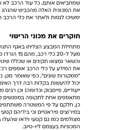
שמחביאים אותם, כל עוד הרכב לא ע
את המכונית האלה מהכביש שהנהג שלה
ימשיכו לנסות ולאתר את כלי הרכב הל
חוקרים את מכוני הרישוי
מתחילת המבצע הצליחו באגף התנו
מעל ל-20 כלי רכב, מה
והשאר נמצאו תקינים או שכללו שינויים
את המידע על כלי הרכב אוספים רכזי 
"ממקורות שונים", כפי שאומר מגן. נצי
יכול להיעשות בקלות רבה דרך האינט
ייעודיים, פייסבוק וכדומה) וכן רבים 
מתאספים אחת לתקופה במפגשים קב
כן, חלקם על פי המשטרה משתתפים 
במירוצים פיראטיים וכי בידיהם קטעי ו
מצולמים כמו גם קטעי וידאו שהעלו ב
המכוניות בעצמם ליו-טיוב.