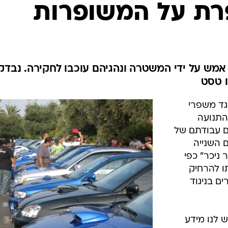
בטיחות
ת על המשופרות
סדנאות ושיפורים
דעות
כל הכתבות
ארכיון מדורים
ס
אמש על ידי המשטרה ונהגיהם עוכבו לחקירה. נבדק
ו טסט
כתבו לנו
פ
אביזרים לרכב
ה
ד משפרי
ט
התנועה
ם עבודתם של
 השנייה
ניכר" כפי
ו להרחיק
ם בניגוד
 לנו מידע