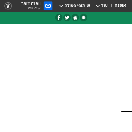
וואלה דואר
אופנה
עוד
שיתופי פעולה
קרא דואר
טגוריות
צרנים