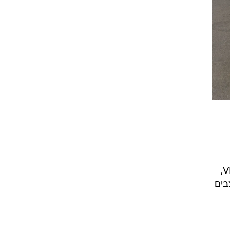
לדברי המשטרה, פולקסווגן גולף משנת 1993 שמנוע ה-1.3 ל' המקורי שלה הוחלף במנוע של VR6,
בים