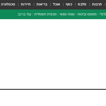
תרבות
סלבס
כסף
אוכל
בריאות
תיירות
טכנולוגיה
לגלי
משפט וביטוח
שטח ופנאי
מכונית חשמלית
עוד ברכב
ת דו-גלגלי
ביטוח רכב
י דו-גלגלי
אביזרים לרכב
ים ארוכי טווח דו-גלגלי
מכוניות חדשות
ק
מבצעים חמים
י
מבחנים ארוכי טווח
מבשלים מהשטח
אופניים
משומשות
אספנות
ספורט מוטורי
צרכנות
טכנולוגיה