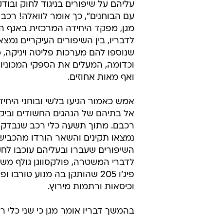
עליהם על שיפורים בניגוד לחוק ובוד
עם הבוחנים", כך אומר לוואלה! רכב ס
מגן, מפקד היחידה המרכזית באגף ה
לדבריו, בין השיפורים העיקריים נמצא
שנוספו להם מערכות פליטה ויניקה, 
וכדומה, המעלים את הספקי המכוניו
ואף מאות אחוזים.
אמש כאמור הגיעו בלשי ובוחני היחי
אל בתיהם של הנהגים החשודים וביק
רכבם. מתוך תשעה כלי רכב שנבדקו
נמצאו תקינים והשאר הורדו מהכביש
השיפורים שעברו ובעליהם עוכבו לחק
פיג'ו 205 שהותקן בה מנוע טו
וכיסאות ורתמות מירוץ.
בהמשך דבריו אומר מגן כי שני כלי רכ