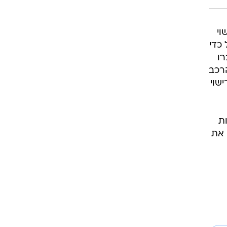
וי
כדי
רו
רכב
ישוי
ת
 את