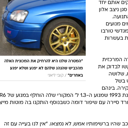
קים אותם יחד
גן ניצב אלון
תנועה.
ים מנועים
מגדשי טורבו
ת בעשרות
דה המרכזית
"המטרה שלנו היא להרחיק את המכונית האלה
שו לבדוק את
מהכביש שהנהג שלהם לא יפגע ושלא יפגע
, שלושה
/
באחרים"
קובי ליאני
 בשל
ירה. בינהם
רבו ופורד סיירה עם שיפור דומה כשבנוסף הותקנו בה מוטות מייצ
ב שהיו ברשימותיו אמש, לא נמצאו. "אין לנו בעייה עם זה