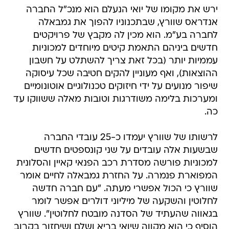
ירש את מקומו של יואי הנעלם הוא מנכ"ל החברה
אנדראס שוורץ, שבתכנוניו להפוך את גמבאלה
לחברה בע"מ. הוא מכין לה מקבץ של פרויקטים
חדשים ביניהם התאמת קיטים מיוחדים למכוניות
עממיות יותר (בכל זאת צריך להשתלט על חשבון
ההוצאות), ואף מעוניין להקים חטיבה שכל עיסוקה
שיפור מנועים על ידי חיזוקים טכנולוגיים אוטונומיים
ומערכות בלימה משודרגות וטובות מאלה ששווקו עד
כה.
לרשותו של שוורץ יעמדו כ-25 עובדי החברה
שבשעות אלה עובדים על שני קונספטים חדשים
למכוניות פורשה מסדרת רכב הפנאי קאיין והסלונית
המפוארת פנמרה. על החזרת גמבאלה לחיים אומר
שוורץ כי הכול אפשרי מעתה. "עם חברה חדשה
לחלוטין והשקעה של מיליוני דולרים אפשר לומר
בגאווה שהעתיד של הסדנה מובטח לחלוטין". שוורץ
הוסיף כי הוא מקווה שיואי בריא ושלם ושיחזור בקרוב