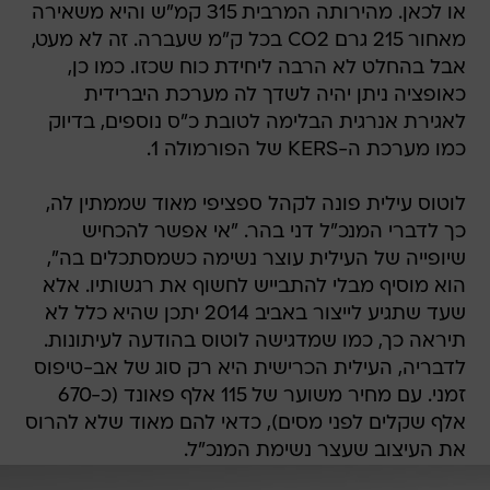
או לכאן. מהירותה המרבית 315 קמ"ש והיא משאירה
מאחור 215 גרם CO2 בכל ק"מ שעברה. זה לא מעט,
אבל בהחלט לא הרבה ליחידת כוח שכזו. כמו כן,
כאופציה ניתן יהיה לשדך לה מערכת היברידית
לאגירת אנרגית הבלימה לטובת כ"ס נוספים, בדיוק
כמו מערכת ה-KERS של הפורמולה 1.
לוטוס עילית פונה לקהל ספציפי מאוד שממתין לה,
כך לדברי המנכ"ל דני בהר. "אי אפשר להכחיש
שיופייה של העילית עוצר נשימה כשמסתכלים בה",
הוא מוסיף מבלי להתבייש לחשוף את רגשותיו. אלא
שעד שתגיע לייצור באביב 2014 יתכן שהיא כלל לא
תיראה כך, כמו שמדגישה לוטוס בהודעה לעיתונות.
לדבריה, העילית הכרישית היא רק סוג של אב-טיפוס
זמני. עם מחיר משוער של 115 אלף פאונד (כ-670
אלף שקלים לפני מסים), כדאי להם מאוד שלא להרוס
את העיצוב שעצר נשימת המנכ"ל.