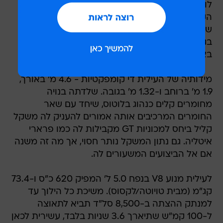
לועות המפלט המדמים ניבים והזימים שבין הגלגלים
הקדמיים לדלתות בהחלט מזכירים את אותו כריש
שיכול להיות מאוד אכזרי. פנים תא הנוסעים נותר
בגדר סוד ופרט לסידור ישיבה בתצורת 2+2 כמו
באוורה, לא ניתן לדעת עם האוקיינוס הגיע גם לשם.
מידותיה של העילית די קומפקטיות - 4.6 מ' באורך,
1.9 מ' ברוחב ו-1.32 מ' בגובה. שלדתה בנויה
מחומרים קלים כנהוג בלוטוס, שיחד עם שאר
החומרים המרכיבים אותה אמורים להעניק לה משקל
קליל ביחס למכוניות GT מקבילות לה כמו פרארי
איטליה. גם נתון המשקל נותר חסוי, אך מה זה משנה
אם אל הביצועים המשעורים לה.
לעילית מנוע V8 בנפח 5.0 ל' המפיק 620 כ"ס ו-73.4
קג"מ (מבית טויוטה/לקסוס). משיכת כל הילוך עד
למנתק ההצתה ב-8,500 סל"ד תביא לתאוצה
ל-100 קמ"ש שתיארך 3.6 שניות בלבד, עשירית לכאן