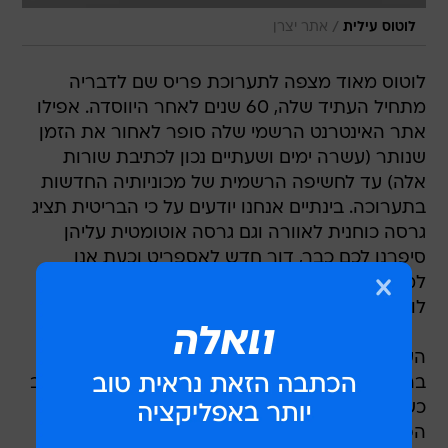
/
לוטוס עילית
אתר יצרן
לוטוס מאוד מצפה לתערוכת פריס שם לדבריה
מתחיל העתיד שלה, 60 שנים לאחר היווסדה. אפילו
אתר האינטרנט הרשמי שלה סופר לאחור את הזמן
שנותר (עשרה ימים ושעתיים נכון לכתיבת שורות
אלה) עד לחשיפה הרשמית של מכוניותיה החדשות
בתערוכה. בינתיים אנחנו יודעים על כי הבריטית תציג
גרסה כוחנית לאוורה וגם גרסה אוטומטית עליהן
סיפרנו לכם כבר, דור חדש לאספריט וכעת אנו
למדים על עוד דגם חדש - עילית, עימה נראה כי
לוטוס באמת משנה תפישה.
העילית מציגה עיצוב מעניין ומבט חוזר בתמונות
בהחלט מגלה שיש משהו בתיאור של לוטוס - "עיצוב
כשל כריש". חלקה הקדמי השלוח לפנים, הגריל
הפעור, גופי התאורה (מפחידים יש לומר מאחור),