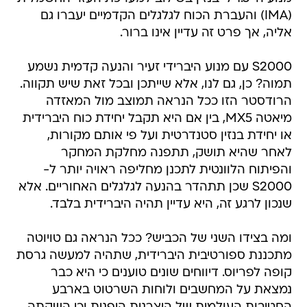
(IMA) והעברת הכוח לגלגלים הקדמיים יעברו גם
אליה, אך פרט זה עדיין אינו ברור.
S2000 עם מנוע היברידי זעיר והנעה קדמית נשמע
תמוה? כן, גם לנו, אלא שייתכן ובכל זאת שיש תקווה.
הרודסטר הזו ככל הנראה תמוצב מול המאזדה
מיאטה MX5, בין אם היא תקבל יחידת כוח היברידית
או יחידת בנזין סטנדרטית ועל פי אותם מקורות,
לאחר שהיא תושק, תתפנה מחלקת המחקר
והפיתוח הלוונטית לתכנן מחליפה ראויה יותר ל-
S2000 שכן תתהדר בהנעה לגלגלים האחוריים. אלא
שנכון לרגע זה, היא עדיין תהיה היברידית בלבד.
ומה בצידו השני של הכביש? ככל הנראה גם טויוטה
מתכננת ספורטיבית היברידית, שתהיה למעשה גרסת
קופה לפריוס. דיווחים שונים טוענים כי היא כבר
נמצאת על המחשבים ולוחות השרטוט בארבע