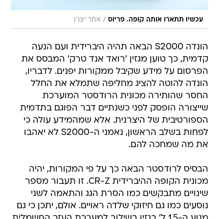
/
עכשיו תתארו אותה קופה. פריוס
אתר יצרן
הונדה S2000 הבאה תהיה היברידית ועם הנעה
קדמית, כך טוען מגזין 'רואד אנד טרק' המבסס את
הפרסום על מידע שקיבל ממקורות יפנים. לדבריו,
הונדה להוטה להציג מחליפה שתמלא את החלל
החסר שהותירה מכונית הרודסטר המוערכת
שייצורה הופסק לפני כשנתיים דבר הפוגם בתדמית
הספורטיבית של היצרנית. אלא שמהמידע עולה כי
לפחות בשלב הראשון, נאמני ה-S2000 לא יאהבו
את מה שמחכה להם.
הבסיס לרודסטר הבאה כך על פי המקורות, יהיה
מכונית הקופה ההיברידית CR-Z. זו תעבור מספר
שינויים מתבקשים כמו הסרת הגג והתאמה לשני
נוסעים כמו גם חיזוקי שלדה ראויים. אולם, יתכן כי גם
מנוע ה-1.5 ל' בנזין בשילוב למערכת העזר החשמלית