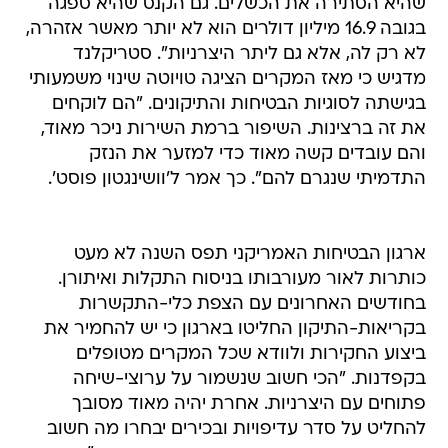
שהיא הסתירה את הכשלים. גם הקנס שהיא ספגה
בגובה 16.9 מיליון דולרים הוא לא יותר מאשר אזהרה,
לא רק לה, אלא גם ליתר היצרניות". סטריקלנד
מדגיש כי מאז המקרים הציגה טויוטה שינוי משמעותי
בגישתה לסוגיות הבטיחות והתיקונים. "הם לוקחים
את זה ברצינות. השיפור ברמת השירות ניכר מאוד,
והם עובדים קשה מאוד כדי למזער את הנזק
התדמיתי שנגרם להם". כך אמר ל'וושינגטון פוסט'.
ארגון הבטיחות האמריקני תפס השנה לא מעט
כותרות לאור מעורבותו בניסוח התקלות ואיתורן.
בחודשים האחרונים עם הצפת כלי-התקשרות
בקריאות-התיקון החליטו בארגון כי יש להחמיר את
ביצוע החקירות ולוודא שכל המקרים מטופלים
בקפדנות. "הכי חשוב שנשמור על ערוצי-שיחה
פתוחים עם היצרניות. אחרת יהיה מאוד מסובך
להחליט על סדר עדיפויות ובכירים יבחרו מה חשוב