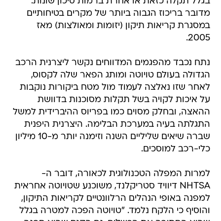
בגלל תקלה כזאת או אחרת ברמות סיכון שונות.
מדובר בריכוז הגבוה ביותר של מקרים בטיחותיים
במסגרת קריאות תיקון (יזומות ומאולצות) מאז
2005.
נתח נכבד מהפגמים המדווחים נקשר ליצרנית הרכב
הגדולה בעולם טויוטה ומותג הפאר שלה לקסוס,
לאחר שזו נאלצה לעמוד מול מטח ביקורות נוקבות
על איכות לקויה בשל תקלות מסוכנות בדוושת
ההאצה, ובחלק מסוים כמו בפריוס ההיברידית למשל
התגלתה בעיה במערכת הבלימה. היצרנית היפנית
שברה שיאים שליליים השנה וזימנה יותר מ-10 מיליון
כלי-רכב למוסכים.
למרות המפלה הטכנולוגית לכאורה, דובר ה-
NHTSA דיוויד סטריקלנד, משוכנע שטויוטה אחראית
למפנה באופי הנהלים הרלוונטיים לקריאות התיקון,
והוסיף כי הלקח נלמד. "טויוטה הפכה למטרה בגלל