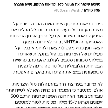
טויוטה שינתה את הגישה כלפי קריאות התיקון. נשיא החברה
/
אקיו טויודה
AP, Susan Walsh
ריבוי קריאות התיקון הצית השנה הרבה דיונים על
מצבה העגום של תעשיית הרכב, ובכלל הבליט את
הפגיעה באמון הציבור. אף על פי כן, ארגון הבטיחות
האמריקני ה-NHTSA, בחר לאחרונה (בצעד
יוצא-דופן כגוף מפקח) לצאת ולהחמיא בגלוי על
פעילותן של היצרניות בטיפול בתקלות שאותרו
במיליוני מכוניות מסביב לעולם. להערכתו, פרשיית
הבטיחות הגלובאלית של טויוטה גרמה לתפנית
משמעותית במציאת הפתרונות בהקדם האפשרי.
לא מדובר בפריצת דרך בהתנהלות מול היצרניות.
אולם, מתסבר כי המגמה הנוכחית היא לא לטייח יותר
עובדות: בשנה האחרונה הפיצו יצרניות הרכב 500
זימונים וקראו ל-15 מיליון מכוניות לסור למוסכים