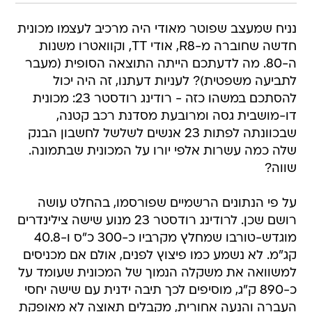
נניח שמעצב שפוטר מאודי היה מרכיב לעצמו מכונית
חדשה שחוברה מ-R8, אודי TT, וקוואטרו משנות
ה-80. מה לדעתכם הייתה התוצאה הסופית (מעבר
לתביעה משפטית)? לעניות דעתנו, זה היה יכול
להסתכם במשהו כזה - רודינג רודסטר 23: מכונית
דו-מושבית גסה ומרובעת מסדנת רכב קטנה,
שבכוונתה לפתות 23 אנשים לשלשל לחשבון הבנק
שלה כמה עשרות אלפי יורו על המכונית שבתמונה.
שווה?
על פי הנתונים הרשמיים שפורסמו, בהחלט עושה
רושם שכן. לרודינג רודסטר 23 מנוע שישה צילינדרים
מוגדש-טורבו שמחלץ מקרביו כ-300 כ"ס ו-40.8
קג"מ. לא נשמע כמו פיצוץ לפנים, אולם אם מכניסים
למשוואה את משקלה הנמוך של המכונית שעומד על
כ-890 ק"ג, מוסיפים לכך תיבה ידנית עם שישה יחסי
העברה והנעה אחורית, מקבלים תאוצה לא מאופקת