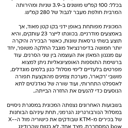
בכלל: 100 קמ"ש מושגים ב-3.9 שניות ומהירותה
המרבית חולפת מעבר לגבול של 280 קמ"ש.
המכונית מפותחת באופן ידני בקו קטן מאוד, אך
באמצעים מודרניים. בכוונתו לייצר 23 עותקים, והיא
תוצע בשתי גרסאות שונות, כאשר הבכירה והיקרה
יותר חמושה בדיפרנציאל מוגבל החלקה משופר, יחד
עם מנגנון המאזן את העוצמה בין שני הסרנים. עוד
ברשימת התוספות האופציונאליות ניתן למצוא
מפרטים בלעדיים ל'ימי מסלול' כגון בלמים מוגדלים,
מושבי 'רקארו', מערכת צמיגים מהוקצעת תפורה
לאספלט התחרותי, ועוד שורה של גאדג'טים לתא
הנוסעים כדי להנעים את החזרה הבייתה..
בשבועות האחרונים נצפתה המכונית במסגרת ניסויים
במסלול הנורבורגרינג הגרמני, תחת עיניהם הבוחנות
של בכירים מ-KTM שבודקים את כישוריה מול ה-X-
bow המסחררת. מצד אחד, לא בטוח שהרודינג