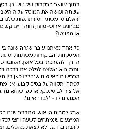
בתוך צוואר הבקבוק של גוש-דן. בסך 
עשתה ועושה את המוטל עליה היטב. 
שאלנו מי משתי המשתתפות שלנו ב
מבחנים ארוכי-טווח, חווה חיים קשים 
או הפונטו?
כל אחד מאתנו עובר שגרה שונה ביום-
המסקנות והביקורות משתנות ומגוונו
הדרך. להערכתי בכל אופן, הפונטו ס
יותר; היא נאלצת לפלס את דרכה דר
הכבישים האיומים שנסללו כאן בין תל
לפתח-תקווה על בסיס קבוע. אני מתי
אל ציר ז'בוטינסקי, או כפי שהוא נוד
הכנועים לו - "ז'בו האיום".
אבל למרות הייאוש, מתברר שגם בפ
המייגעים שנמתחים לשעה וחצי לכל כ
לשבת ברוגע, ולא לצאת מהכלים. תא