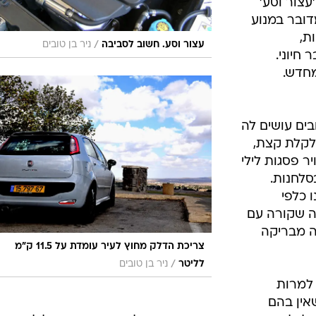
עצור וסע'
מדובר במנוע
ת,
/
עצור וסע. חשוב לסביבה
ניר בן טובים
 חיוני.
חדש.
בים עושים לה
קלקלת קצת,
 (135 כ"ס), אוויר פסגות לילי
סלחנות.
 כלפי
ה שקורה עם
ה מבריקה
צריכת הדלק מחוץ לעיר עומדת על 11.5 ק"מ
/
לליטר
ניר בן טובים
 למרות
מיגים שאין בהם