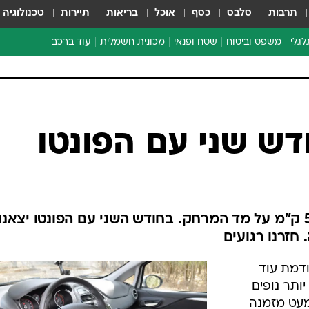
תרבות
סלבס
כסף
אוכל
בריאות
תיירות
טכנולוגיה
לגלי
משפט וביטוח
שטח ופנאי
מכונית חשמלית
עוד ברכב
ת דו-גלגלי
ביטוח רכב
י דו-גלגלי
אביזרים לרכב
ים ארוכי טווח דו-גלגלי
מכוניות חדשות
ק
מבצעים חמים
י
ודש שני עם הפונטו
מבחנים ארוכי טווח
מבשלים מהשטח
אופניים
משומשות
יותר זמן, פחות קיטורים ו-5,600 ק"מ על מד המרחק. בחודש השני עם הפונטו יצאנו
אספנות
 חזרנו רגועים
ספורט מוטורי
דמת עוד
צרכנות
 יותר נופים
טכנולוגיה
מעט מזמנה