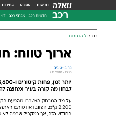
חדשות
ספורט
בחירות
רכב
חדשות רכב
מבחני רכב
דו-ג
חדשו
מבחנ
רכב
/
כל הכתבות
מבחנ
ארוך טווח: ח
ניר בן-טובים
7.11.2010 / 13:55
לבחון מה קורה בעיר ומחוצה לה.
על מד המרחק הצטברו מהפעם הקו
2,200 ק"מ. הפונטו אוו טורבו ראתה
החודש הזה, אך במקביל שרפה לא 