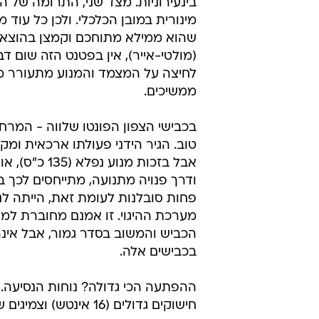
בינעירוניות. מצד שני, התרומה של ה'
מינורית במובן הכלכלי. ולכן כל עוד 
שהוא ממילא מתוחכם וקמצן בהוצאו
(מולטי-אייר), אין בפטנט הזה שום דבר
לחיצה על המצמד והמנוע מתעורר מ
ממשיכים.
בכבישי הצפון הפונטו שלווה - המרח
טוב. הגיר הידני פעולתו ארכאית ומ
אבל בזכות מנוע נפלא
ודרך פנויה מתנועה, מתייחסים לכך ב
פחות סובלנות לעומת זאת, הייתה לנו
מערכת ההיגוי. זו אמנם מחוברת למ
הכביש והמשוב בסדר גמור, אבל אינ
בכבישים אלה.
ההפתעה הכי גדולה? נוחות הנסיעה.
חישוקים גדולים (16 אינטש) וצ