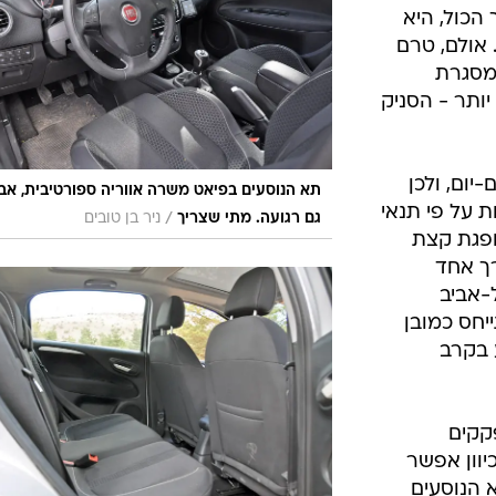
בטיחות
הכול, היא
סדנאות ושיפורים
אולם, טרם
מסגרת
דעות
יותר - הסניק
כל הכתבות
ארכיון מדורים
ס
כתבו לנו
פ
יום, ולכן
תא הנוסעים בפיאט משרה אווריה ספורטיבית, אב
אביזרים לרכב
ה
ת על פי תנאי
/
גם רגועה. מתי שצריך
ניר בן טובים
ופגת קצת
ט
ך אחד
-אביב
יחס כמובן
ע בקרב
קקים
יוון אפשר
 הנוסעים