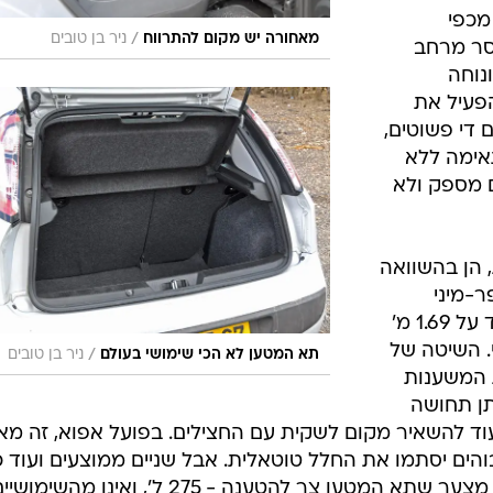
מכפי
/
מאחורה יש מקום להתרווח
ניר בן טובים
סר מרחב
נוחה
פעיל את
 די פשוטים,
אימה ללא
ם מספק ולא
 הן בהשוואה
ר-מיני
מתחרות. הרוחב של המכונית שעומד על 1.69 מ'
. השיטה של
/
תא המטען לא הכי שימושי בעולם
ניר בן טובים
ת המשענות
תן תחושה
ם עם תיק ועוד להשאיר מקום לשקית עם החצילים. בפועל אפוא, זה מא
גבוהים יסתמו את החלל טוטאלית. אבל שניים ממוצעים ועוד 
באמצע זה בפרוש בא בחשבון. קצת מצער שתא המטען צר להטענה - 275 ל', ואינו מהשימו