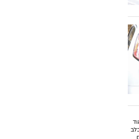
וד
כלב
שיים