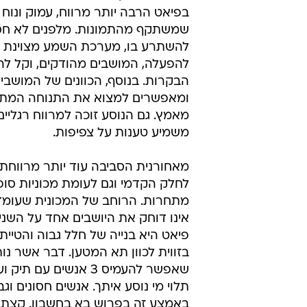
בפיאט הרבה יותר מרווח, עמוק ונוח 
שמשתקף מהתמונות. מלפנים לא ח
להשתרע בו, מערכת השמע מצוינת ו
להפעלה, המושבים מהודקים, וקל לה
הבקרות. בנוסף, הכוונים של המושבים
ומאפשרים למצוא את התנוחה המת
מאמץ. גם הנוסע זוכה למרווח רגליי
משמיע טענות על צפיפות.
מאחורנית הסביבה עוד יותר מרווחת,
לחלק הקדמי וגם לעומת מכוניות סופ
אינו דוחק את היושבים אחד על השני
פיאט היא בנייה של חלל גבוה והטיי
בזווית לכוון תא המטען. דבר אשר נו
שאפשר להעמיס 3 אנשי
תלוי מי נוסע איתך. אנשים חסונים ו