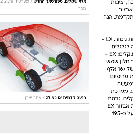
/
אלף שקלים. ספורטאז' החדש
מערכת וואלה, צי
, יציבות
מסך
אבזור
תקדמת, הגה
הספורטאז' החדש ישווק בשלוש רמות גימור. LX -
 לגלגלים
הקדמיים בלבד במחיר של 157 אלף שקלים; EX -
 חלון שמש
ומראות מתקפלות חשמלית במחיר של 167 אלף
 פרימיום
 למעשה
וב מערכת
/
רה 183 אלף שקלים. גרסת
הנעה קדמית או כפולה
אתר יצרן
הדיזל תגיע בשלב מאוחר יותר ברמת אבזור EX
הכוללת הנעה כפולה ומחירה יעמוד על כ-195