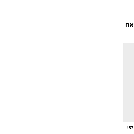
אח
וגרים שנה
וטו רצח
עברת בעלות
וטאלוס
מתחרה ישיר בניסאן קשקאי ויונדאי ix35 החל מ-157