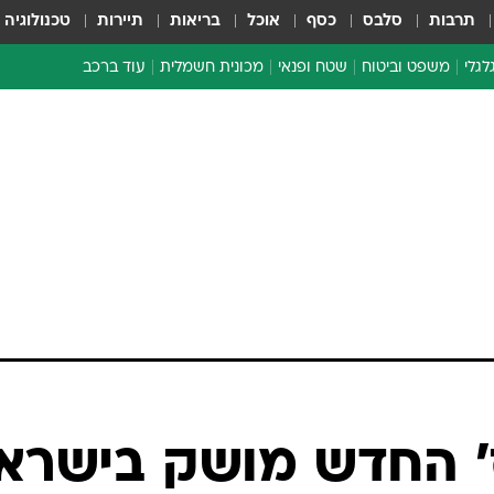
תרבות
סלבס
כסף
אוכל
בריאות
תיירות
טכנולוגיה
לגלי
משפט וביטוח
שטח ופנאי
מכונית חשמלית
עוד ברכב
ת דו-גלגלי
ביטוח רכב
י דו-גלגלי
אביזרים לרכב
ים ארוכי טווח דו-גלגלי
מכוניות חדשות
ק
מבצעים חמים
י
מבחנים ארוכי טווח
מבשלים מהשטח
אופניים
משומשות
אספנות
ספורט מוטורי
צרכנות
' החדש מושק בישרא
טכנולוגיה