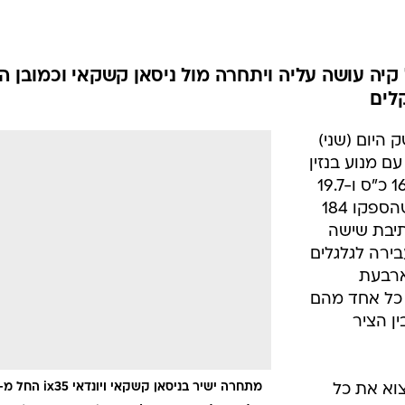
בטיחות
סדנאות ושיפורים
דעות
יה עושה עליה ויתחרה מול ניסאן קשקאי וכמובן ה
כל הכתבות
ארכיון מדורים
ס
 היום (שני)
כתבו לנו
פ
ם מנוע בנזין
אביזרים לרכב
ה
בנפח 2.0 ליטר שהספקו עומד על 166 כ"ס ו-19.7
ט
קג"מ וכן מנוע דיזל בנפח 2.0 ליטר שהספקו 184
 לתיבת שישה
בירה לגלגלים
ארבעת
 כל אחד מהם
ן הציר
וא את כל