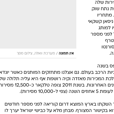
ירות שלה
ותפיסת נתח שוק
. מתחריו
ניסאן קשקאי
 למותג
ל החל לפני מספר
צטרף
ורנטו
.
/
אין תמונה
מערכת וואלה, צילום מסך
פס בשנה
יות הרכב בעולם. גם אצלנו מתחזקים המותגים כאשר יונדאי
אחוזים במספר המסירות לעומת השנים האחרונות. בשנת 2011 צופה טלקאר כ-12,500 
השקתו בארץ המוצא דרום קוריאה לפני מספר חודשים
וא בקישור המצורף. מבחן מלא על כבישי ישראל יערך לו