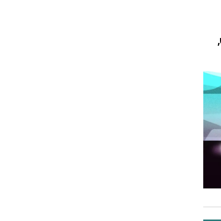
וגרים שנה
וטו רצח
עברת בעלות
וטאלוס