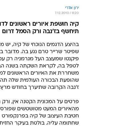
ירון אדרי
7.12.2010 / 8:20
קיה חושפת איורים ראשונים לדו
תיחשף בז'נבה ורק הסמל דרום ק
בהיצע הדגמים הנוכחי של קיה, יש מ
שפיטר שרייר טרם נגע בה. מדובר במ
פיקנטו שמעצב העל מגרמניה רק עכ
לטפל בה, לקראת השקתה בשנה הב
משחררת את האיורים הראשונים למכ
שהופעת הבכורה העולמית שלה תהי
ז'נבה הקרובה שתיערך בחודש מרץ.
פרטים על המכונית הקטנה אין, ורק 
מהאיורים המעט מטושטשים שפורסמו
חטיבת העיצוב של קיה בפרנקפורט ג
שחתומה עליה. בולטת בעיקר החזית