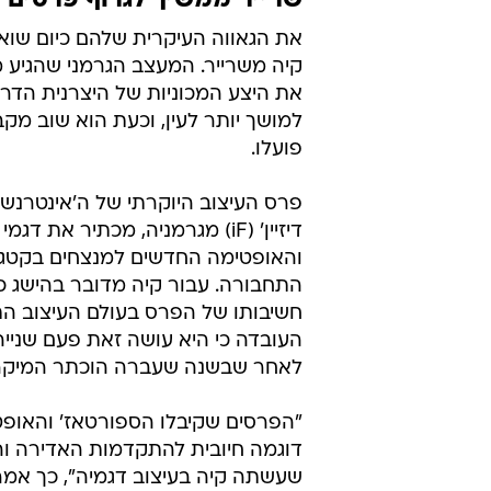
שרייר ממשיך לגרוף פרסים
את הגאווה העיקרית שלהם כיום שוא
קיה משרייר. המעצב הגרמני שהגיע 
את היצע המכוניות של היצרנית הדרו
למושך יותר לעין, וכעת הוא שוב מק
פועלו.
פרס העיצוב היוקרתי של ה'אינטרנשיו
דיזיין' (iF) מגרמניה, מכתיר את ד
והאופטימה החדשים למנצחים בקטגו
התחבורה. עבור קיה מדובר בהישג כ
חשיבותו של הפרס בעולם העיצוב התע
העובדה כי היא עושה זאת פעם שנייה
לאחר שבשנה שעברה הוכתר המיקרוו
"הפרסים שקיבלו הספורטאז' והאופ
דוגמה חיובית להתקדמות האדירה ו
שעשתה קיה בעיצוב דגמיה", כך אמר