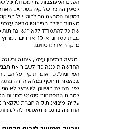
הפנים המעוצבות פרי מכחולו של שר
לסימן ההיכר של קיה בשנתיים האחרו
במקום המראה הבולבוסי של הפיקנטו
מאחור קיבלה הפיקנטו מראה עדכני י
שתוכל להתמודד ללא רגשי נחיתות מו
מבית כמו יונדאי i10 או יריבו
מייקרה או רנו טווינגו.
"מלאה בבטחון עצמי, איתנה ובשלה, 
החדשה תוכננה כדי לשבור את תבנית
העירונית", כך אומרת קיה על הבת 
שכאמור תיחשף במלוא הדרה בתערוכ
לפני תחילת השיווק. לישראל לא הגיע
למרות התפתחות סגמנט מכוניות המינ
עלייה. מיבואנית קיה חברת טלקאר נמ
החדשה ברגע שיתאפשר לה לעשות 