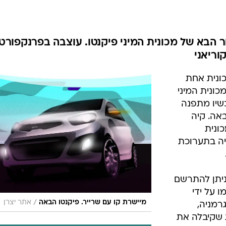
בטיחות
סדנאות ושיפורים
דעות
ר הבא של מכונית המיני פיקנטו. עוצבה בפרנקפורט,
כל הכתבות
וריאני
ארכיון מדורים
ס
כונית אחת
כתבו לנו
פ
כונית המיני
אביזרים לרכב
ה
שיו מתפנה
ט
אה. קיה
ונית
ה בתערוכת
ניתן להתרשם
 על ידי
/
מיישרת קו עם שרייר. פיקנטו הבאה
אתר יצרן
רמניה,
 שקיבלה את