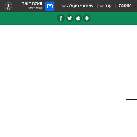
וואלה דואר
אופנה
עוד
שיתופי פעולה
קרא דואר
טגוריות
צרנים