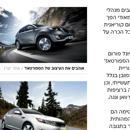
בים מנהלי
מאודי הפך
ם קוריאנית
בל הכרה על
נל פורום
גמי הספורטאז'
ריית
/
אוהבים את העיצוב של הספורטאז'
אתר יצרן
מובן בגלל
שייתי, וכן
 ברציפות
אן ונגה.
טימה הם
המהותית
 בתגובה