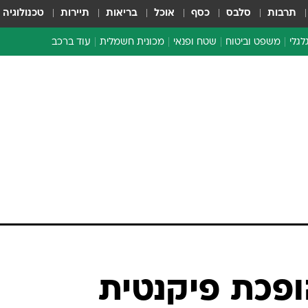
תרבות
סלבס
כסף
אוכל
בריאות
תיירות
טכנולוגיה
לגלי
משפט וביטוח
שטח ופנאי
מכונית חשמלית
עוד ברכב
ת דו-גלגלי
ביטוח רכב
י דו-גלגלי
אביזרים לרכב
ים ארוכי טווח דו-גלגלי
מכוניות חדשות
ק
מבצעים חמים
י
מבחנים ארוכי טווח
מבשלים מהשטח
אופניים
משומשות
אספנות
ספורט מוטורי
צרכנות
ופכת פיקנטית
טכנולוגיה