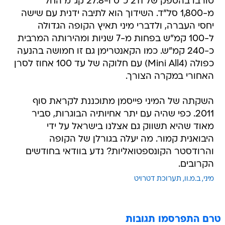
טורבו בהספק של 211 כ"ס ו-27.8 קג"מ החל
מ-1,800 סל"ד. השידוך הוא לתיבה ידנית עם שישה
יחסי העברה, ולדברי מיני תאיץ הקופה הגדולה
ל-100 קמ"ש בפחות מ-7 שניות ומהירותה המרבית
כ-240 קמ"ש. כמו הקאנטרימן גם זו חמושה בהנעה
כפולה (Mini All4) עם חלוקה של עד 100 אחוז לסרן
האחורי במקרה הצורך.
השקתה של המיני פייסמן מתוכננת לקראת סוף
2011. כפי שהיה עם יתר אחיותיה הבוגרות, סביר
מאוד שהיא תשווק גם אצלנו בישראל על ידי
היבואנית קמור. מה יעלה בגורלן של הקופה
והרודסטר הקונספטואליות? נדע בוודאי בחודשים
הקרובים.
מיני
ב.מ.וו
תערוכת דטרויט
טרם התפרסמו תגובות