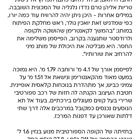
החברה האם, וביחד (להערכתם) תפרוץ אל נישות
טריות אליהן טרם נדדו גלגליה של המכונית השובבה.
במילים אחרות - היכן ניתן יהיה להרוויח עוד כמה יורו,
כפי שמדגיש זאת יואכין גולר, ראש מחלקת הפיתוח
במותג: "בהמשך לקאנטרימן שהושקה ולקופה
ולרודסטר שתגענה בקרוב, הפייסמן משלימה את
החסר. היא מבליטה את היכולת של מותג מיני
להרחיב את שורותיו".
לפייסמן אורך של 4.1 מ' ורוחבה 1.79 מ'. היא נמוכה
במעט מאוד מהקאנטרימן ונישאת אל 1.51 מ' על
צמיגי כביש, אך מתהדרת בנוכחות קלאסית אופיינית.
חטיבת העיצוב הקנתה לה חזות של רכב ספורטיבי
שרירי בעל קווים מעוגלים בירכתיים, בעוד אל תא
הנוסעים נכנסים כמקובל במרכבים אלה דרך שתי
דלתות שאורכן עד דפנות המרכז.
בחזיתה של הקופה הספורטיבית מנוע בנזין 1.6 ל'