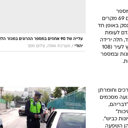
רכים וחומרתן
ועה מסכמים
דבריהם,
כות"
נות כביש".
הן השפעה
2 מיליון מפגשי
תנו כ-1.2 מיליון דו"חות. תחום
גדר באגף
2.7 מיליון מפגשי שוטר-אזרח הניבו 1.2 מיליון
י שימוש
/
דו"חות
משטרת ישראל
בחגורות בטיחות, קסדה וכדומה) והוא כלל 21
חולפת.
זים מפעילות
בירות הולכי