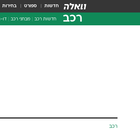
חדשות
ספורט
בחירות
רכב
חדשות רכב
מבחני רכב
דו-ג
חדשו
מבחנ
רכב
מבחנ
2010 בכבי
הרוגים
ירון אדרי
27.12.2010 / 16:03
תאונות הדרכים. החשש: ב-2011 הנתונים יהיו גרועים אף יותר
באגף התנועה של משטרת ישראל החל