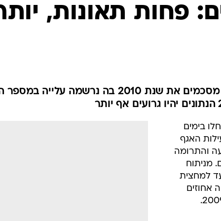
בטיחות
. כידוע, פעילות האגף
סדנאות ושיפורים
עה והתרומה
 מניתוח
דעות
 שארעו בישראל ב-2010 (עד למחצית
כל הכתבות
ה אחוזים
ארכיון מדורים
ס
כתבו לנו
פ
אביזרים לרכב
ה
שנים
בשל העלייה
ט
ר תאונות
ירידה של שישה אחוזים במספר התאונות הקטלניו
 עלה השנה
אך עלייה של שמונה אחוזים במספר
 בני אדם עד כה, זאת
/
ההרוגים
מערכת וואלה, צילום מסך
ו מעורבים
ף חווה משבר
ה שנכנסה
לתוקפה בנובמבר אשתקד. השנה נהרגו 44