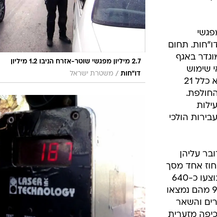
בר עליהן
חוז אחד מסך
הפעילות בשנה האחרונה. ב-2010 בוצעו כ-640
אלף בדיקות שכרות לנהגים, כ-9,000 מהם נמצאו
התפלגות של כ-8,000 גברים והשאר
כיפה מזערית
ים. יחד עם
/
16 אחוזים מהדו"חות בגין עבירות מהירות
חטיב
חום זה נעשית
דובר המשטרה
 מוצבות
ה ירידה של
נהגים ללא
עבירות תנועה בחמש השנים האחרונות  כ-200
ם חלה גם
בעבירות בגינן נדרשת העמדה לדין, כ-84 אלף