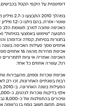
רגל, עשרה אחוזים כל אחד.
אכיפת שכרות וסמים, מהעבירות שדו
רבות בשנתיים האחרונות, זכו רק לא
שיכורים ב
נשים. תחום חשוב נוסף בו נרשמה א
הוא אי ציות לרמזור אדום - שני אחוז
זאת חשוב לציין כי עיקר האכיפה בת
באופן אלקטרוני במספר צמתים בהם
מצלמות.
לאור הקשחת הקריטריונים, חלה השנ
כ-37 אחוזים במתן דו"חות אזהרה ל
אלף דו"חות. ירידה של חמישה אחוזי