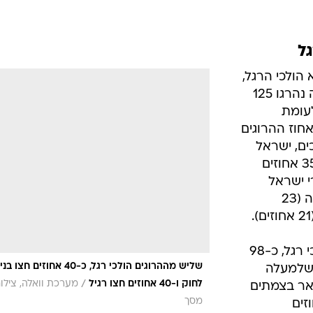
מדורגות אירלנד (24 אחוזים), הונגריה (23
כצפוי, רובן המוחלט של תאונות הולכי רגל, כ-98
שליש מההרוגים הולכי רגל, כ-40 אחוזים חצו
כשלמעלה
/
לחוק ו-40 אחוזים חצו רגיל
מערכת וואלה, צילו
אר בצמתים
מסך
זרים). כ-32 אחוזים
מהנפגעים הם מבוגרים בגיל 54 ומעלה, 28 אחוזים
הם ילדים ונוער מתחת לגיל 17 ושאר 40 האחוזים
מנתוני אגף התנועה עולה כי כמעט מחצית מההרוגים חצו בניגוד לחוק - 38 אחוזים הת
לא הייתה כל אפשרות לראותם מבעוד מועד. נתון מדאיג יותר
 חצו רגיל כלומר, במקום מסודר. מספר זה אף גדול יותר בקרב הול
רגל שנפצעו - 64 אחוזים, שביקשו לחצות ונפגעו על ידי רכב חולף. בכללי, 66 אחוזים מסך הולכי
הם נהרגו.