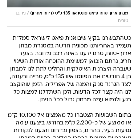
/
מבחן ארוך טווח פיאט פונטו אוו 135 כ"ס (דיווח אחרון)
ניר בן
טובים
כשהתבשרנו בקיץ שיבואנית פיאט לישראל סמל"ת
תעמיד באחריותנו מכונית חדשה במסגרת מבחן
ארוך-טווח, טרם ידענו באיזה רכב מדובר. בצעד
חריג, נרתם היבואן למשימת ההוכחה אודות השינוי
שעברה היצרנית האיטלקית והחליט לתת לנו למבחן
בן 4 חודשים את הפונטו איוו 135 כ"ס, טרייה ורעננה,
לצד הגרנד סניק והמנה של אפריליה. הזמן שהוקצב
לנו היה קצר לכל הדעות, ולכן השתדלנו למצות כל
רגע ולגמוא עמה מרחק גדול ככל הניתן.
בתום השבועות הצטברו כל מאמצינו אל 10,100 ק"מ
או ממוצע של כ-2,200 ק"מ בחודש. ביצענו עימה
נסיעות בעיר, בהרים, בצפון ובדרום והגענו לנקודות