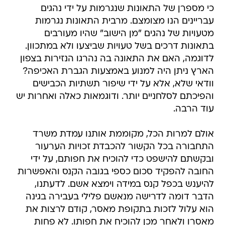
כי מספרן של התאונות שנגרמות על ידי נהגים
עבריינים הנו מצומצם. מרבית התאונות נגרמות
מטעויות של נהגים "מן הישוב" שהיו מעורבים
בתאונות דרכים בשל טעויות שביצעו ולא במתכוון.
לדוגמה, האם את התאונה בה נהרגו הנזירות בצפון
הארץ ניתן היה למנוע באמצעות הגברת האכיפה?
וודאי שלא, אלא על ידי שיפור תשתיות הכבישים
והפיכתם לסלחניים יותר. ודוגמאות כאלה ואחרות יש
עוד הרבה.
אולם למרות הכל, מקוממת אותנו עמדת משרד
התחבורה בכל הקשור להכבדת זכויות הערעור
ובקשתם להישפט כדי להוכיח את חפותם, על ידי
החובה להפקיד סכום כספי בגובה הקנס והאפשרות
להיענש בכפל קנס במידה וימצא אשם. לדעתנו,
הדבר דומה לדרישה מנאשם פלילי בעבירה בגינה
הוא עלול לזכות בתקופת מאסר, קודם לרצות את
מאסרו ולאחר מכן להוכיח את חפותו. לא פחות