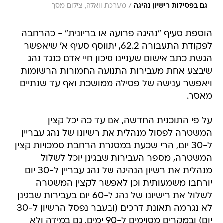
/
גם בפסילות רישיון נהיגה
מערכת וואלה, צילום מסך
הוספת סעיף "נהיגה פרועה או בריונית" - כהרחבה
לפקודת התעבורה 62.2, יתווסף סעיף א' שיאפשר
הגשת כתב אישום שעניינו סיכון חיי אדם כנגד נהג
שיבצע אחת מעבירות התנועה החמורות הרשומות
ויאפשר ענישה של פסילה ממושכת ואף עד שנתיים
מאסר.
על פי התוכנית החדשה, אם עד כה יכל קצין
המשטרה לפסול מנהלית את רשיונו של נהג עבריין
ל-30 יום, הרי שכעת במסגרת הרחבת סמכויות קצין
המשטרה, מספר העבירות שבגינן יוכל לשלול
מנהלית את רשיון הנהיגה של נהג עבריין ל-30 יום
יורחבו משמעותית וכן לאפשר לקצין המשטרה
לשלול את רישיונו של נהג ל-60 יום בעבירות שבגינן
לא נגרמה תאונת דרכים (ובעבר נפסל הרשיון ל-30
יום) ובמקרים מסוימים ל-90 ימים, גם במידה ולא