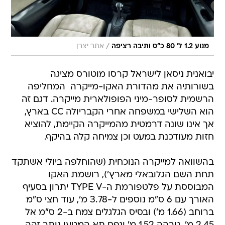
/
מנוע 1.2 ל' 80 כ"ס ותיבה רציפה
אתר יצרן
יבואנית ניסאן לישראל קרסו מוטורס מציגה
בשורותיה את מהדורת האקו-מייקרה  המחליפה
הרשמית לסופר-מיני הפופולארית מייקרה. דגם זה
הוא השלישי במשפחה אחרי הקבריולה CC בארץ,
אך אינו שונה דרמטית מהמייקרה הקיימת, להוציא
חזות מעודכנת במעט וכן צמיחה קלה בהיקף.
בהשוואה למייקרה הנוכחית (שהוחלפה ביולי אשתקד
תחת השם הגלובאלי מארץ'), רושמת האקו
המבוססת על פלטפורמת ה-TYPE V יתרון בסעיף
האורך עם 6 ס"מ נוספים ל-3.78 מ', עוד חצי ס"מ
ברוחב (1.66 מ') ובסיס הגלגלים צמח ב-2 ס"מ אל