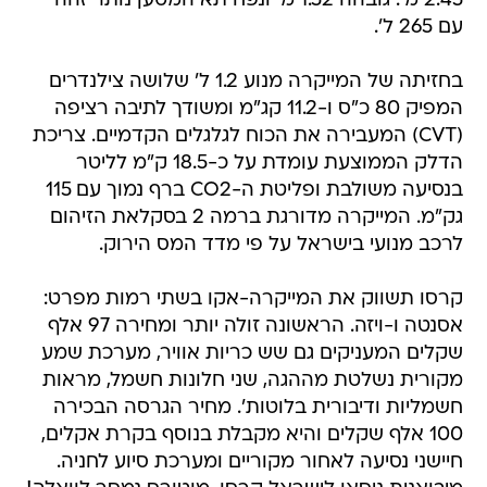
2.45 מ'. גובהה 1.52 מ' ונפח תא המטען נותר זהה
עם 265 ל'.
בחזיתה של המייקרה מנוע 1.2 ל' שלושה צילנדרים
המפיק 80 כ"ס ו-11.2 קג"מ ומשודך לתיבה רציפה
(CVT) המעבירה את הכוח לגלגלים הקדמיים. צריכת
הדלק הממוצעת עומדת על כ-18.5 ק"מ לליטר
בנסיעה משולבת ופליטת ה-CO2 ברף נמוך עם 115
גק"מ. המייקרה מדורגת ברמה 2 בסקלאת הזיהום
לרכב מנועי בישראל על פי מדד המס הירוק.
קרסו תשווק את המייקרה-אקו בשתי רמות מפרט:
אסנטה ו-ויזה. הראשונה זולה יותר ומחירה 97 אלף
שקלים המעניקים גם שש כריות אוויר, מערכת שמע
מקורית נשלטת מההגה, שני חלונות חשמל, מראות
חשמליות ודיבורית בלוטות'. מחיר הגרסה הבכירה
100 אלף שקלים והיא מקבלת בנוסף בקרת אקלים,
חיישני נסיעה לאחור מקוריים ומערכת סיוע לחניה.