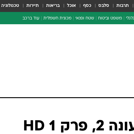
תרבות
סלבס
כסף
אוכל
בריאות
תיירות
טכנולוגיה
לגלי
משפט וביטוח
שטח ופנאי
מכונית חשמלית
עוד ברכב
ת דו-גלגלי
ביטוח רכב
י דו-גלגלי
אביזרים לרכב
ים ארוכי טווח דו-גלגלי
מכוניות חדשות
ק
מבצעים חמים
י
מבחנים ארוכי טווח
מבשלים מהשטח
אופניים
משומשות
אספנות
ספורט מוטורי
צרכנות
רק 1 HD
טכנולוגיה