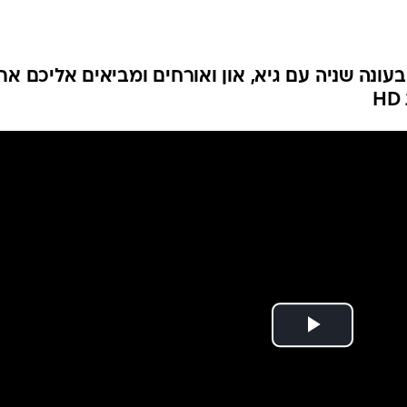
בטיחות
סדנאות ושיפורים
דעות
עונה שניה עם גיא, און ואורחים ומביאים אליכם את
כל הכתבות
ארכיון מדורים
ס
כתבו לנו
פ
אביזרים לרכב
ה
ט