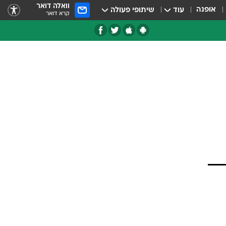
וואלה דואר
אופנה
עוד
שיתופי פעולה
קרא דואר
טגוריות
צרנים