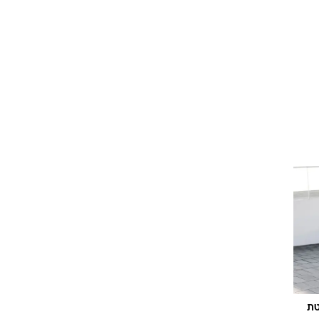
וגרים שנה
וטו רצח
עברת בעלות
וטאלוס
טת