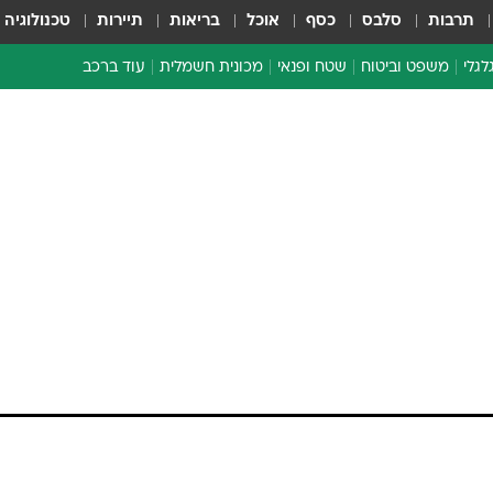
תרבות
סלבס
כסף
אוכל
בריאות
תיירות
טכנולוגיה
לגלי
משפט וביטוח
שטח ופנאי
מכונית חשמלית
עוד ברכב
ת דו-גלגלי
ביטוח רכב
י דו-גלגלי
אביזרים לרכב
ים ארוכי טווח דו-גלגלי
מכוניות חדשות
ק
מבצעים חמים
י
מבחנים ארוכי טווח
מבשלים מהשטח
אופניים
משומשות
אספנות
ספורט מוטורי
צרכנות
טכנולוגיה