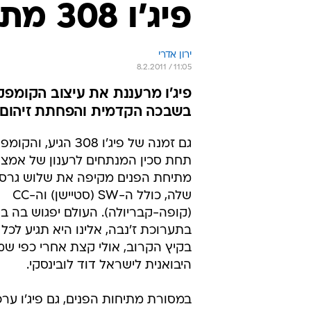
פיג'ו 308 מתחדשת
ירון אדרי
8.2.2011 / 11:05
פיג'ו מרעננת את עיצוב הקומפק
בשבכה הקדמית והפחתת זיהום 
גם זמנה של פיג'ו 308 הג
תחת סכין המנתחים לרענון של אמצע
מתיחת הפנים מקיפה את שלוש גרס
שלה, כולל ה-SW (סטיישן) וה-CC
(קופה-קבריולה). העולם יפגוש בה 
בתערוכת ז'נבה, אלינו היא תגיע לכל
בקיץ הקרוב, אולי קצת אחרי כפי ש
היבואנית לישראל דוד לובינסקי.
במסורת מתיחות הפנים, גם פיג'ו ע