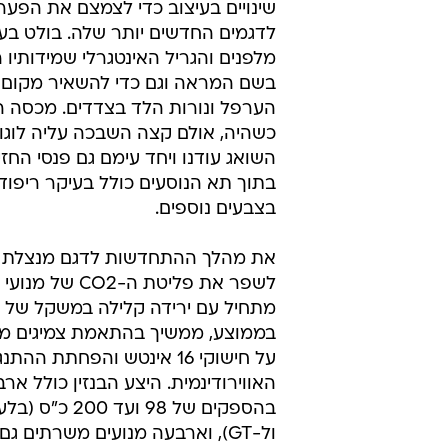
לדגמים החדשים יותר שלה. בולט בע
מלפנים והגריל האינטגרלי שמידותיו
בשם המראה וגם כדי להשאיר מקום
הערפל ונורות הלד בצדדים. מכסה ה
כשהיה, אולם קצה השבכה עליה לוגו
השואג עודנו ויחד עימם גם פנסי החזית
בתוך תא הנוסעים כולל בעיקר ריפודי
בצבעים נוספים.
את מהלך ההתחדשות לדגם מנצלת פיג
בממוצע, ממשיך בהתאמת צמיגים מו
על חישוקי 16 אינטש והפחתת ההת
האווירודינמית. היצע הבנזין כולל אר
ול-GT), וארבעה מנועים משרתים ג