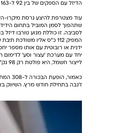
הדיזל עם הספקים של בין 92 ל-163 כ"ס.
שתהפוך לסמן המוביל בתחום הידידו
המפיק 112 כ"ס אליו משודכת תיב
ידנית או רובוטית עם אותו מספר יחס
יחד עם מערכת 'עצור וסע' לדימום ה
לייצור חשמל, היא פולטת רק 98 גק"מ CO2.
כאמור, 
ז'נבה בתחילת חודש מרץ. השיווק בא