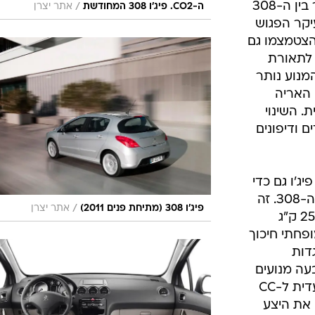
שינויים בעיצוב כדי לצמצם את הפער בין ה-308
/
ה-CO2. פיג'ו 308 המחודשת
אתר יצרן
יקר הפגוש
 הצטמצמו גם
 לתאורת
מנוע נותר
 האריה
. השינוי
ם ודיפונים
'ו גם כדי
לשפר את פליטת ה-CO2 של מנועי ה-308. זה
/
פיג'ו 308 (מתיחת פנים 2011)
אתר יצרן
מתחיל עם ירידה קלילה במשקל של 25 ק"ג
פחתי חיכוך
נגדות
בעה מנועים
בהספקים של 98 ועד 200 כ"ס (בלעדית ל-CC
ם את היצע