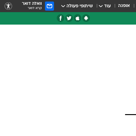
וואלה דואר
אופנה
עוד
שיתופי פעולה
קרא דואר
טגוריות
צרנים