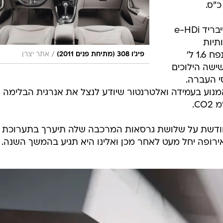
עוד מצטרפת להיצע גרסת מיקרו-הייבריד e-HDi
תיות
לסביבה. זו כוללת מנוע טורבו דיזל בנפח 1.6 ל'
/
פיג'ו 308 (מתיחת פנים 2011)
אתר יצרן
ת שישה הילוכים
י העברה.
מנוע בעמידה ואלטרנטור שיודע לנצל את אנרגית הבלימה
הופעת הבכורה ל-308 המחודשת על שלושת גרסאות המרכבה שלה תיערך בתערוכת
ירופה יחל מעט לאחר מכן ואלינו היא תגיע בהמשך השנה.