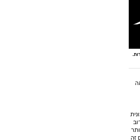
וגרים שנה
וטו רצח
ה 1, לקסוס CT ואחרות.
עברת בעלות
וטאלוס
ה
נית
וב
 יותר
 זה