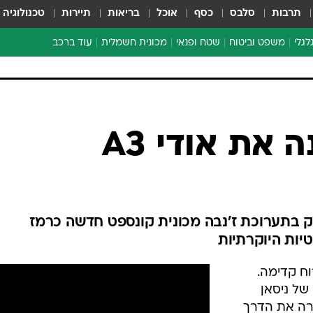
תרבות
סלבס
כסף
אוכל
בריאות
תיירות
טכנולוגיה
לגלי
משפט וביטוח
שטח ופנאי
מכונית חשמלית
עוד ברכב
ת דו-גלגלי
ביטוח רכב
י דו-גלגלי
אביזרים לרכב
ים ארוכי טווח דו-גלגלי
מכוניות חדשות
ק
מבצעים חמים
י
 את אודי A3
מבחנים ארוכי טווח
מבשלים מהשטח
אופניים
משומשות
ק בתערוכת ז'נבה מכונית קונספט חדשה כרמז
אספנות
ות היוקרתיות
ספורט מוטורי
וח קדימה.
צרכנות
של ניסאן
טכנולוגיה
רה את הדרך