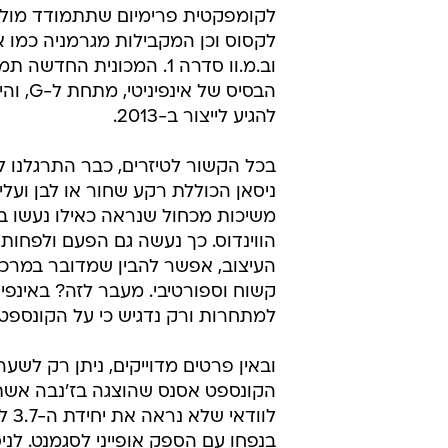
וב.מ.וו סדרה 1. המכונית החדש
הבסיס של אינ
להגיע לייצור ב-2013.
בכל הקשור לטיזרים, כבר התרגלנו 
ניסאן הכוללת רקע שחור או לבן ועלי
משיכות מכחול שנראה כאילו נעשו בצ
הווינדוס. כך נעשה גם הפעם ולפחות ב
העיצוב, אפשר להבין שמדובר במרכב
קשוח וספורטיבי. מעבר לזה? באינפ
למתחרות ורק נדגיש כי על הקונספט
ובאין פרטים מדוייקים, ניתן רק לשע
הקונספט אסנס שהוצגה בז'נבה אשתק
בנפחו עם הספק אופייני לסגמנט. לני