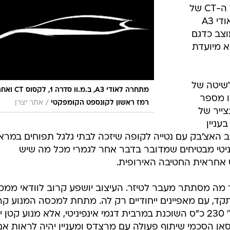
בטיחות
לקומפקטית פרימיום שתתמודד מול ה-CT של
סדנאות ושיפורים
לקסוס וכן המקבילות מגרמניה כמו אודי A3
ה תמוצב כדגם
דעות
פיניטי, מתחת ל-G, והיא מיועדת
כל הכתבות
ארכיון מדורים
ס
כתבו לנו
פ
לשיטה של
מתחרה לאודי A3, ב.מ.וו סדר
אביזרים לרכב
ה
ו מספר
/
רמז ראשון לקונספט הקומפקטי
אתר יצרן
ייר של
ט
עניין
 האצ'בק עם נטייה לקופה שיזכה לבתי גלגל תפוחים במרא
יניטי מבטיחים שמדובר בדבר אחר לגמרי מכל מה שיש
 אחראית החטיבה האירופית.
ר מה מסתתר מעבר לטיזר. העיצוב יושפע קרוב לוודאי ממכו
ד, עם מאפיינים ייחודיים רק לה. מתחת למכסה המנוע קר
לוודאי שלא נראה את יחידת ה-3.7 ל' 230 כ"ס השוכנת במרבית דגמי אינפיניטי, אלא מנוע קטן
סאן הסכמי שיתוף פעולה עם מרצדס ומעניין יהיה לראות אם