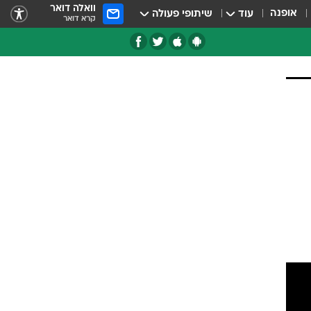
וואלה דואר
אופנה
עוד
שיתופי פעולה
קרא דואר
טגוריות
צרנים