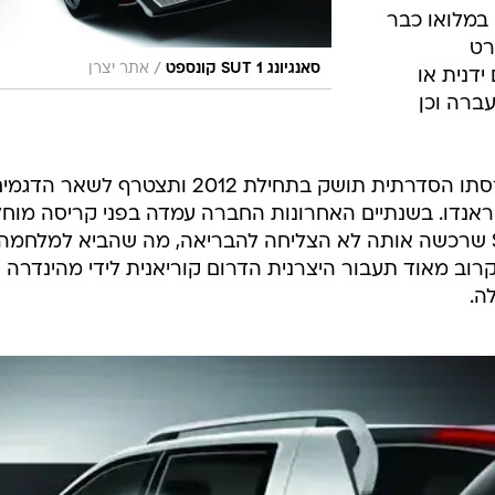
3 קג"מ הזמין במלואו כבר
ד. מפרט
/
סאנגיונג SUT 1 קונספט
אתר יצרן
ידנית או
ברה וכן
עבור סנגיונג מדובר בדגם חשוב שגרסתו הסדרתית תושק בתחילת 2012 ותצטרף לשאר הדג
ראנדו. בשנתיים האחרונות החברה עמדה בפני קריסה מוח
לאחר שגם בעלת הבית הסינית SAIC שרכשה אותה לא הצליחה להבריאה, מה שהביא למלחמה
רוב מאוד תעבור היצרנית הדרום קוריאנית לידי מהינדרה
ה.