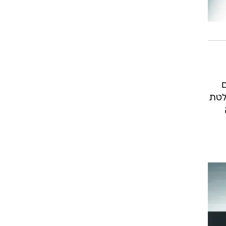
מים
לטת