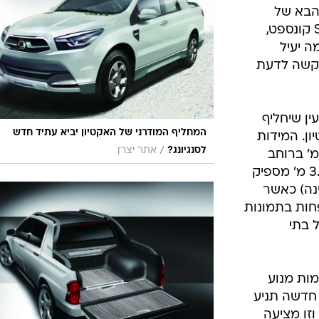
בטיחות
 הבא של
סדנאות ושיפורים
הטנדר אקטיון. שמו הזמני הוא SUT 1 קונספט,
Sport U. עד כמה יעיל
דעות
 קשה לדעת
כל הכתבות
ארכיון מדורים
ס
כתבו לנו
פ
ין שיחליף
המחליף המודרני של האקטיון יביא עתיד חדש
אביזרים לרכב
ה
ן. המידות
/
לסנגיונג?
אתר יצרן
רו דומות עם 4.99 מ' באורך, 1.91 מ' ברוחב
ט
ו-1.76 מ' בגובה. בסיס גלגלים של 3.06 מ' מספיק
נה) כאשר
חות בתמונות
 בתי
מות מנוע
 טורבו דיזל חדשה תניע
זו מציעה