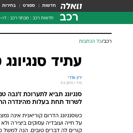
חדשות
ספורט
בחירות
רכב
חדשות רכב
מבחני רכב
דו-ג
חדשו
מבחנ
רכב
/
כל הכתבות
מבחנ
עתיד סנגיונג 
ירון אדרי
9.2.2011 / 7:15
סנגיונג תביא לתערוכת ז'נבה טנ
לשרוד תחת בעלות מהינדרה הה
כשסנגיונג הדרום קוריאנית אינה נמ
על חייה ועובדיה עסוקים ביצירה ולא
קורים לה דברים טובים. הנה למשל 