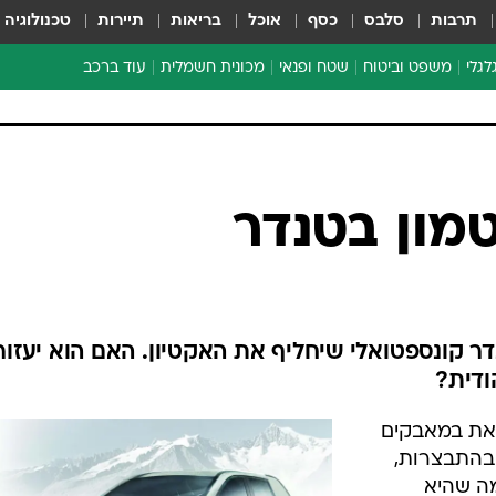
תרבות
סלבס
כסף
אוכל
בריאות
תיירות
טכנולוגיה
לגלי
משפט וביטוח
שטח ופנאי
מכונית חשמלית
עוד ברכב
ת דו-גלגלי
ביטוח רכב
י דו-גלגלי
אביזרים לרכב
ים ארוכי טווח דו-גלגלי
מכוניות חדשות
ק
מבצעים חמים
י
טמון בטנדר
מבחנים ארוכי טווח
מבשלים מהשטח
אופניים
משומשות
דר קונספטואלי שיחליף את האקטיון. האם הוא יעזור
אספנות
ודית?
ספורט מוטורי
צאת במאבקים
צרכנות
 בהתבצרות,
טכנולוגיה
מה שהיא