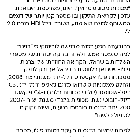
הכותרת "הודעה לבעלי מכוניות מסוג פיג'ו" וכן
"מכוניות מסוג סיטרואן". היום, מפרסמת היבואנית
עדכון לקריאת התיקון ובו מספר קטן יותר של דגמים
המשותף לכולם הוא מנוע הטורב-דיזל HDi בנפח 2.0
ל'.
בהודעתה המעודכנת מדגישה לובינסקי כי "בניגוד
למה שנמסר אמש, ולאחר בדיקה יסודית של מספרי
השלדות בישראל, 'הקריאה החוזרת' של יצרנית
פיג'ו-סיטרואן רלוונטית בישראל אך ורק לחלק
ממכוניות פיג'ו אקספרט דיזל-ידני משנת ייצור 2008,
ולחלק ממכוניות סיטרואן מדגם ג'אמפי דיזל-ידני, C5
דיזל-אוטומטי (שלוש מכוניות בלבד) ו-C4 פיקאסו
דיזל-רובוטי (שתי מכוניות בלבד) משנת ייצור 2007-
200. יתר הדגמים פורסמו בטעות, ואינם זקוקים
לטיפול כלשהו".
למרות צמצום הדגמים בעיקר במותג פיג'ו, מספר