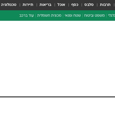
תרבות
סלבס
כסף
אוכל
בריאות
תיירות
טכנולוגיה
לגלי
משפט וביטוח
שטח ופנאי
מכונית חשמלית
עוד ברכב
ת דו-גלגלי
ביטוח רכב
י דו-גלגלי
אביזרים לרכב
ים ארוכי טווח דו-גלגלי
מכוניות חדשות
ק
מבצעים חמים
י
מבחנים ארוכי טווח
מבשלים מהשטח
אופניים
משומשות
אספנות
ספורט מוטורי
צרכנות
טכנולוגיה