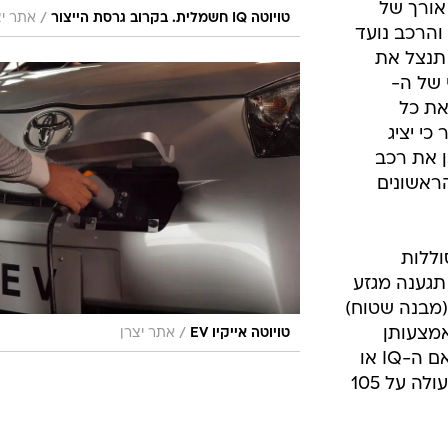
 אורך של
/
טויוטה IQ חשמלית. בקרוב גרסת הייצור
אתר יצ
והרכב נועד
 תנצל את
י של ה-
משרתת את כל
כי יציג
ן את רכב
ני הראשונים
סוללות
 תגענה מגזע
(מבנה שטוח)
אמצעותן
/
טויוטה אייקיו EV
אתר יצרן
תוכל לנוע המכונית החשמלית - בין אם ה-IQ או
רכב אחר של טויוטה, לטווח נסיעה העולה על 105