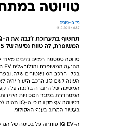
טויוטה במתח 
ניר בן-טובים
16.2.2011 / 6:37
המשופרת, לה טווח נסיעה של 105 ק"מ על טעינה אחת
טויוטה טפטפה רמזים נדיבים מאוד 
ההנעה ה
בכלי-הרכב המיניאטורים שלה, ובפר
העונה לשם IQ. הרכב הזעיר יה
המשיכה של החברה בז'נבה על רקע
המסחררת במגזר המכוניות הידידותיו
בטויוטה אף מקווים כ
בעשור הקרוב בענף האקולוגי.
ה-IQ EV פותחה על בסיסה של הג