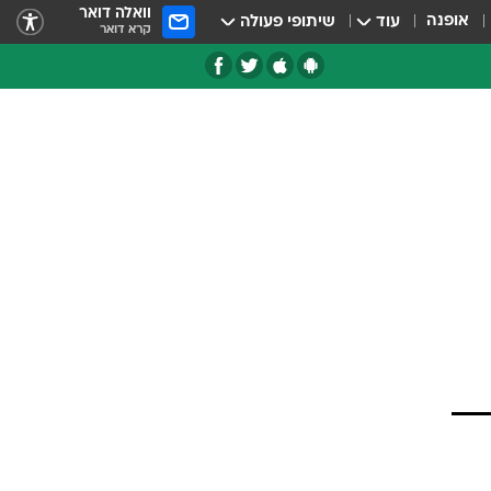
וואלה דואר
אופנה
עוד
שיתופי פעולה
קרא דואר
טגוריות
צרנים