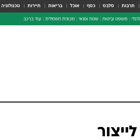
תרבות
סלבס
כסף
אוכל
בריאות
תיירות
טכנולוגיה
לגלי
משפט וביטוח
שטח ופנאי
מכונית חשמלית
עוד ברכב
ת דו-גלגלי
ביטוח רכב
י דו-גלגלי
אביזרים לרכב
ים ארוכי טווח דו-גלגלי
מכוניות חדשות
ק
מבצעים חמים
י
מבחנים ארוכי טווח
מבשלים מהשטח
אופניים
משומשות
אספנות
ספורט מוטורי
צרכנות
לייצור
טכנולוגיה