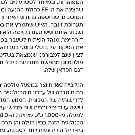
המפוארות, ובמיוחד לטשו עיניים לכו
שהציגה את ה-FF כפולת ההנעה
המושבים, שנחשפה בחודש האחרון 
תערוכת ז'נבה. האיש שתמרץ את בכיר
ושכנע אותם שיש טעם בקיומה הוא וו
דורהיימר, מנהל הפיתוח לשעבר בפ
את הפיקוד על בנטלי ובוגטי בפברואר
לציין שגם למבורגיני שנמצאת בשליט
פולקסווגן מחפשת פתרונות כלכליי
דגם הסדאן שלה.
הגליבייה 16C תיוצר במפעל מולס
בתום סדרה של עדכונים טכנולוגיים 
שישה עשר צילינדרים ושני מגדשי על,
טכנולוגית הזנת בנזין רגילה והן תרכ
ביו-דיזל הידידותיות יותר לסביבה. מכ