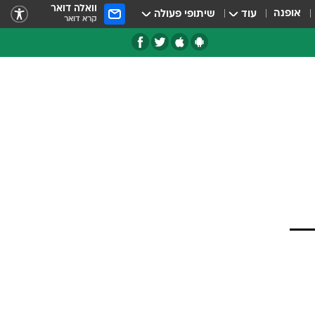
וואלה דואר
אופנה
עוד
שיתופי פעולה
קרא דואר
טגוריות
צרנים