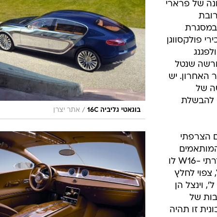
ונה של פרארי
 ומרובת
במסגרת
י פולקסווגן
לפגנג
ורשה שנטל
 האחרון. יש
ה של
ם להבשלת
/
בוגאטי גליביה 16C
אתר יצרן
היים הצרפתי
המותאמים
לדרישותיה של המכונית. המנוע הסדרתי -W16 לו
 צפוי לחלץ
למעלה מ-1,000 כ"ס מיחידת ה-8.0 ל', וינצל הן
ובות של
ונית זו תהיה