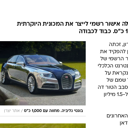
בטיחות
סדנאות ושיפורים
דעות
ה אישור רשמי לייצר את המכונית היוקרתית
כל הכתבות
ארכיון מדורים
ס
ון, זכתה
כתבו לנו
פ
ן להפקיד את
אביזרים לרכב
ה
ור הרשמי של
ט
טרנט הכלכלי
הנקראת על
5 מ-1934, וכן על שמם של
סבב הטור דה
פרנס, מתומחרת בסכום שנע בין 1.3 ל-1.5 מיליון
/
בוגטי גליביה. מחווה עם 1,000 כ"ס
אתר יצרן
האחרונים
אן