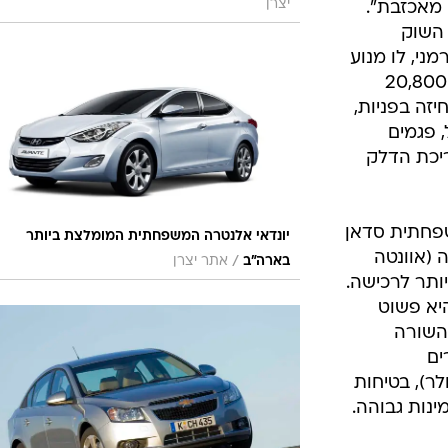
יצרן
 מאכזבת".
השוק
ני, לו מנוע
2.5 ל' המפיק 170 כ"ס ותג מחיר של 20,800
יזה בפניות,
 פגמים
יכת הדלק
פחתית סדאן
יונדאי אלנטרה המשפחתית המומלצת ביותר
 (אוונטה
/
בארה"ב
אתר יצרן
ותר לרכישה.
יא פשוט
השורה
ים
ם לרבות המחיר (18,500 דולר), בטיחות
נות גבוהה.