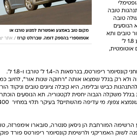
פטימלי
נהגות טובה
 שלה טובה
 הנוסעים
מקום טוב באמצע ואפשרות למנוע טורבו או
ר טובים ותא
/
אטמוספרי בהספק דומה. שברולט קרוז
אתר יצ
המטען נדיב. לאלנטרה שנבחנה מנוע 1.8 ל'
כים אוטומטית,
גם שברולט קרוז נפלה לידיהם של בוחני קונסיומר ריפורטס, בגרסאות ה-1.4 ל' טורבו ו-1.8 ל'.
ה ולא רק בגלל שמצאו אותה "רחוקה שנות אור", לחיוב כמו
תנהגות כביש ובלימה, היא קיבלה ציונים טובים וניקוד הור
 בגלל משקלה הגבוה יחסית לקטגוריה. תא הנוסעים הוכתר
לנעים בסגמנט פרט למושב האחורי שנמצא צפוף. מי
רשימה המורחבת הן ניסאן סנטרה, סובארו אימפרזה, טוי
קרוב תצטרפנה לשוק האמריקני ולרשימת קונסיומר ריפורטס פורד פוקו