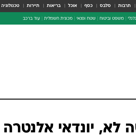
תרבות
סלבס
כסף
אוכל
בריאות
תיירות
טכנולוגיה
לגלי
משפט וביטוח
שטח ופנאי
מכונית חשמלית
עוד ברכב
ת דו-גלגלי
ביטוח רכב
י דו-גלגלי
אביזרים לרכב
ים ארוכי טווח דו-גלגלי
מכוניות חדשות
ק
מבצעים חמים
י
מבחנים ארוכי טווח
מבשלים מהשטח
אופניים
משומשות
אספנות
ספורט מוטורי
צרכנות
ה לא, יונדאי אלנטרה
טכנולוגיה