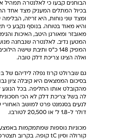
הבוחנים קבעו כי לאלנטרה תמהיל או
בכיול המתלים המעניק מצד אחד הת
ומצד שני נוחות, היא זריזה, הבלימה
והיא מאוד בטוחה. בנוסף נקבע כי תא
מאובזר ומאורגן היטב, האיכות והגימו
המפיק 148 כ"ס ותיבת שישה הילו
ואלה הציגו צריכת דלק טובה.
בסיכום הממצאים היא קיבלה ציון גבו
מהקובלט אותו החליפה. בכל הנוגע לה
לה בשל צריכת דלק לא הכי חסכונית
דולר ל-1.8 ל' או 20,500 לטורבו.
מכוניות נוספות שמתמקמות באמצע ה
קורולה וסיון tC קופה. ב