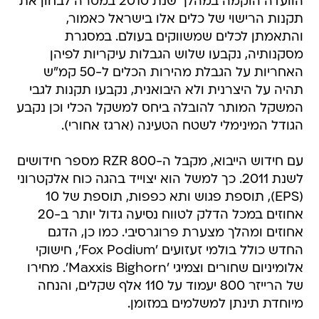
הוועדה הוקמה במהלך שנת 2010 במטרה לבחון את
תקנות הרישוי של כלים אלו בישראל כאמור,
והתאמתן לכלים שמשווקים בעולם. במסגרת
מסקנותיה, נקבעו שלוש הגבלות עיקריות לפיהן
האחריות על הגבלת מהירות הכלים ל-50 קמ"ש
תהיה על היצרנית ולא היבואנית, נקבעו תקנות לגבי
המשקל המותר להובלה ביחס למשקל הכלי וכן נקבע
הגודל המינימלי לשטח הטעינה (ארגז אחורי).
עם חידוש הייבוא, מקבל ה-RZR 800 מספר חידושים
לשנת 2011. כך למשל הוא יצוייד בהגה כוח אלקטרוני
(EPS), תוספת פגוש ותא כפפות, תוספת של 10
אחוזים במכל הדלק לטווח נסיעה גדול יותר ב-20
אחוזים ומהלך מצערת פרוגרסיבי. כמו כן, הדגם
החדש כולל בולמי זעזועים 'Fox Podium', חישוקי
אלומיניום שחורים וצמיגי 'Maxxis Bighorn'. מחירו
של הרייזר 800 יעמוד על 110 אלף שקלים, והנחה
מיוחדת תינתן למשלמים במזומן.