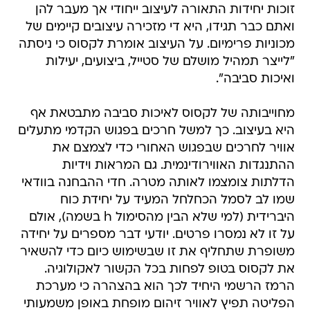
זוכות יחידות התאורה לעיצוב ייחודי אך מעבר להן
ואתם כבר תגידו, היא די מזכירה עיצובים קיימים של
מכוניות פרימיום. על העיצוב אומרת לקסוס כי ניסתה
"לייצר תמהיל מושלם של סטייל, ביצועים, יעילות
ואיכות סביבה".
מחוייבותה של לקסוס לאיכות סביבה מתבטאת אף
היא בעיצוב. כך למשל חרכים בפגוש הקדמי מתעלים
אוויר לחרכים שבפגוש האחורי כדי לצמצם את
ההתנגדות האווירודינמית. גם המראות וידיות
הדלתות צומצמו לאותה מטרה. חדי ההבחנה בוודאי
שמו לב לסמל הכחלחל המעיד על יחידת כוח
היברידית (למי שלא הבין מהסימול h בשמה), אולם
על זו לא נמסרו פרטים. יודעי דבר מספרים על יחידה
משופרת שתחליף את זו שבשימוש כיום כדי להשאיר
את לקסוס בטופ לפחות בכל הקשור לאקולוגיה.
הרמז הרשמי היחיד לכך הוא בהצהרה כי מערכת
הפליטה תפיץ לאוויר זיהום מופחת באופן משמעותי