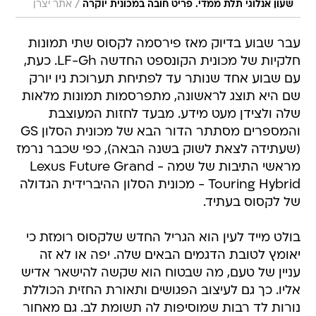
/
שעון אנלוגי תלת ממדי. פריט חובה במכונית יוקרה
אתר יצרן
עבר שבוע בדיוק מאז פירסמה לקסוס שתי תמונות
חלקיות של מכונית הקונספט החדשה LF-Gh. כעת,
עם שבוע אחד שנותר עד לפתיחת תערוכת ניו יורק
שם היא תוצג לראשונה, מתפרסמות תמונות מלאות
שלה ולצידן מעט מידע. מבעד לחזות המעוצבת
והמספרים מסתתר הדור הבא של מכונית הסלון GS
(שעתידה לצאת לשוק בשנה הבאה), כפי שכבר נרמז
מראשי התיבות של שמה - Lexus Future Grand
Touring Hybrid - מכונית הסלון ההיברידית הגדולה
של לקסוס בעתיד.
בולט מייד לעין הוא הגריל החדש שלקסוס רומזת כי
יאומץ לטובת הדגמים הבאים שלה. יפה או לא זה
עניין של טעם, מה שבטוח הוא שקשה להישאר אדיש
אליו. כך גם לעיצוב הפגושים ותאורת החזית הכוללת
נורות לד רבות שמוסיפות לה תשומת לב. גם מאחור