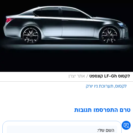
/
לקסוס LF-Gh קונספט
אתר יצרן
לקסוס
תערוכת ניו יורק
טרם התפרסמו תגובות