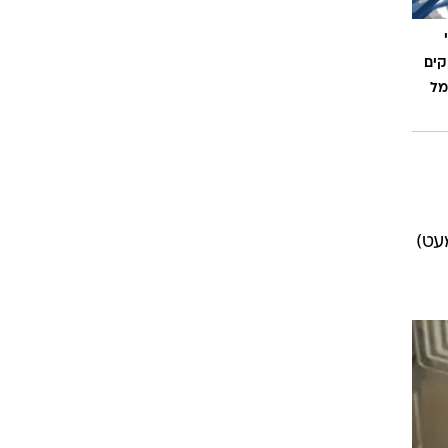
קים
מל