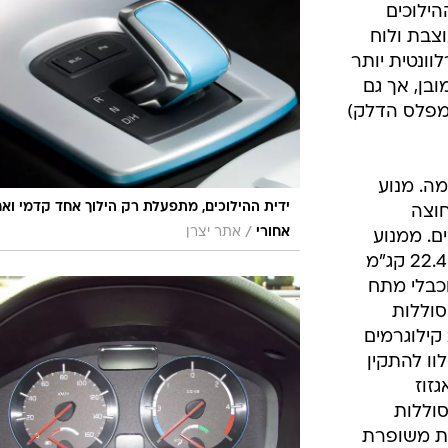
קציב (תכנון
ד את
ה בקרב
/
במקום צילינדרים, מנוע חשמלי וממירי מתח
את
ה לזה של
יצרן
י האיכות גם
וגרים ימצאו
מבט מעמיק
הילוכים
צבת ולוח
וונטית יותר
בן, אך גם
מפלס הדלק)
ה. מנוע
ידית ההילוכים, מתפעלת רק הילוך אחד קדמי וא
חוצה
/
אחורי
אתר יצרן