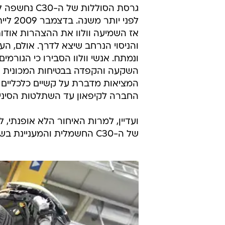
ב.מ.וו החלה לפני שנים את הניסוי של 
החשמלית ולאחרונה חשפה מותג של
תחתיו מכוניות חשמליות, קונצרן רנו-
כבר את ליף ובקרוב גם את פלואנס
שתככב בפרויקט של בטר פלייס והר
נמשכת. אבל מדוע רק עכשיו החשמל
וולוו מתחילה לנוע?
גרסת הסוללות של ה
לפני יותר 
אז השמיעה וולוו את ההצהרות אודות
והניסוי הנרחב שיצא לדרך. אולם, ה
ונמתח. אנשי וולוו הסבירו כי הגורמים
השקעה והקפדה בבטיחות המכונית ה
המציאות מדברת על קשיים כלכליים 
החברה לקיפאון עד השתלטות הסיני