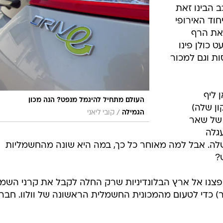
בטיחות
סדנאות ושיפורים
דעות
שרת לנו לטעום מהמכונית החשמלית הראשונה
כל הכתבות
ארכיון מדורים
ס
מית
כתבו לנו
פ
ות חשמליות
אביזרים לרכב
ה
. ללא בנזין,
ט
ב הבינו זאת
וד האירופי
את הרף
 כולן פינו
ות וגם למכור
 ליף
העולם מתחיל להיגמל מנפט? הנה מכון
ון שלה)
/
הגמילה
קובי ליאני