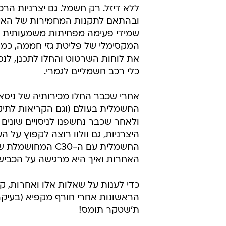
קובי ליאני, 
קובי ליאני, שבדיה 
2.5.2011 / 4:10
באיחור קל, וולוו השבדית מאפ
מתוצרתה, ה-C30 עם 150 ק"מ נסיעה על חשמל ביתי
כן, זה סופי. התחבורה הפרטית העול
ובעקבותיה כל האחרות, עתידות להי
לחלוטין בעתיד הלא ממש רחוק מאתנו
ללא דיזל. רק חשמל. גם יצרניות הרכ
ובהתאם לתקנות המחמירות של האיח
שמידי פעימה מפחיתות משמעותית 
המקסימלי של פליטת גזי חממה, כמעט
את לוחות השרטוט והחלו לתכנן, לנס
כלי רכב חשמליים לגמרי.
אחרי שכבר החלו מכירותיה של ניסאן
החשמלית בעולם (וגם הקריאות לתיק