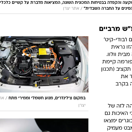
 השקעה והקפדה בבטיחות המכונית השונה, המציאות מדברת על קשיים כלכליי
/
סינים על החברה השבדית"
אתר יצרן
ו'בודי-קיט'
ת הזו נראית
כמו כל C30 רגילה מבית וולוו.
ורמה קיימת