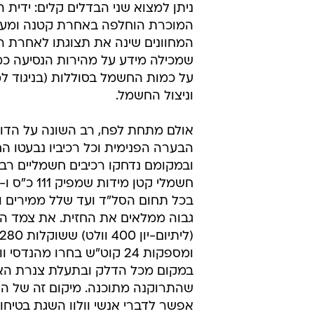
אפשר למתכננים לשמור על מסגרת ת
מכונית חדשה לגמרי היה מייקר מאו
הפרויקט) וגם יקל בעתיד על קליטת
הצרכנים.
גם תא הנוסעים שלה אוחז במראה זה
גרסאותיה הקונבנציונליות וזה מצוין כ
בה גבוהה, מושביה נוחים וארבעה מב
בה שפע של מקום גם לציודם. רק ב
ניתן למצוא שני הבדלים קלים: ידית ה
המוכרת הוחלפה באחרת קטנה ומעו
המחוונים שינה את תצוגתו לאחרת רל
שמכילה מידע על מהירות הנסיעה כמו
על כמות החשמל בסוללות (בניגוד ל
וניצול החשמל.
אולם מתחת לפח, רב השונה על הדומ
הבערה הפנימית וכל רכיביו נבעטו ה