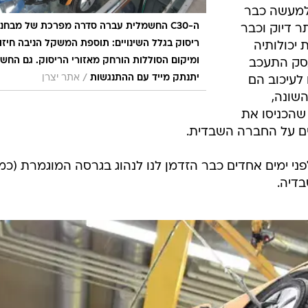
המיני
ם שיאגד
ניסאן מוכר
 החשמלית
שימה
ית מבית
-C30 נחשפה למעשה כבר
ה-C30 החשמלית עברה סדרה מפרכת של מבחני
משנה. בדצמבר 2009 לייתר דיוק וכבר
ריסוק בגלל השינויים: תוספת המשקל הניבה חיזו
 יכולותיה
ומיקום הסוללות הורחק מאזורי הריסוק. גם החש
עסק התעכב
/
יתנתק מייד עם ההתנגשות
אתר יצרן
 לעיכוב הם
שונה,
שהכניסו את
ם על החברה השבדית.