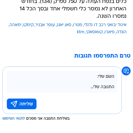
כלים בנפח העולה על 750 סמ"ק (134). בחודש
האחרון לא נמסר כלי חשמלי אחד ובסך הכל 14
נמסרו השנה.
איגוד יבואני רכב דו גלגלי
מטרו
סאן יאנג
עופר אבניר
קימקו
ימאהה
הונדה
פיאג'ו
קוואסאקי
ktm
טרם התפרסמו תגובות
בשליחת התגובה אני מסכים
לתנאי השימוש