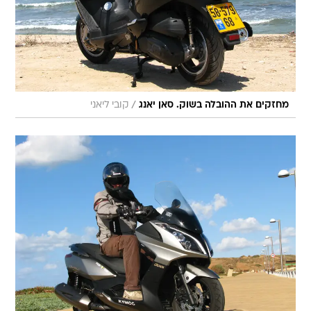
/
מחזקים את ההובלה בשוק. סאן יאנג
קובי ליאני