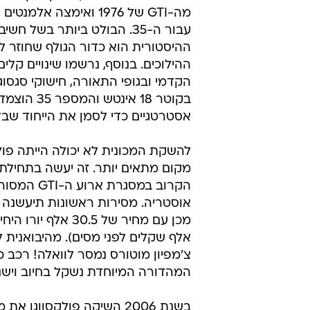
ה-2.0 ל' טורבו עדכון תוכנה המע
יום השנה. נתונים נוספים כמו תאוצות
מרבית לא נמסרו, אך אלה אמורים לה
בהרבה מהמקור. מה שכן, פולקסווגן 
שהנהיגה תהיה ספורטיבית ומהנה יות
כיול מחדש למתלים.
עוד במסגרת החגיגה, פולקסווגן ש
מה-GTI של 1976 ואימצה אלמ
עבור ה-35. הבולט ביותר בשל חשיב
ההיסטורית הוא כדור הגולף שחוזר ל
ההילוכים. בנוסף, נרשמו שינויים קלי
הקדמי ובגופי התאורה, חישוקי סגסו
בקוטר 18 אינטש ו
אסטרטגיים כדי לסמן את הייחוד שבד
להשקת המכונית לא יכולה הייתה פול