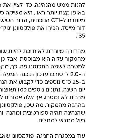
ירון אדרי
11.5.2011 / 10:48
הקומפקטיות החמות. עוד קצת כ"
לראשונה, היא קבעה סטנדרט חדש ע
שרצה שהמכונית הקומפקטית שלו ת
להנות ממש מהנהיגה. כדי לציין את 
באופן קצת יותר ראוי, היא משיקה 
מיוחדת ל-GTI הנוכחית, הדור ה
35'.
מהדורה מיוחדת לא חייבת להיות שו
מהמקור עליה היא מבוססת, אבל כן 
למטרה לשמה התכנסנו פה. כך, מקב