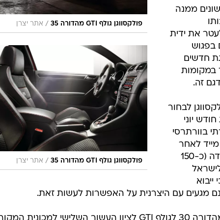
לה את ההספק
ב-25 כ"ס נוספים כדי לקבוע את הנתון 235, לציון
 ומהירות
יות טובים
רומזת
ר אולי בשל
אבה השראה
נטים שונים ממנה
ותו
/
פולקסווגן גולף GTI מהדורה 35
אתר יצרן
עטר את ידית
ם בפגוש
גת חדשים
המספר 35 הוצמד במקומות
גם זה.
קסווגן לבחור