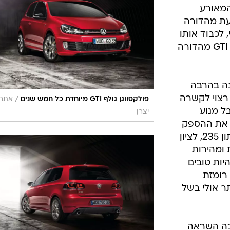
בטיחות
סדנאות ושיפורים
דעות
פולקסווגן מציגה את 'גולף GTI מהדורה 35' לציון יום השנה לחלוצת סגמנט
כל הכתבות
ס, הרבה יותר כבוד
ארכיון מדורים
ס
לפני 35 שנים כשפולקסווגן חשפה את גולף GTI
כתבו לנו
פ
בור כל מי
אביזרים לרכב
ה
אפשר לו גם
ט
המאורע
כעת מהדורה
שישי, לכבוד אותו
דור מייסד. הכירו את פולקסווגן 'גולף GTI מהדורה
נה בהרבה
רצוי לקשרה
/
פולקסווגן גולף GTI מיוחדת כל חמש שנים
אתר
ל מנוע
יצרן