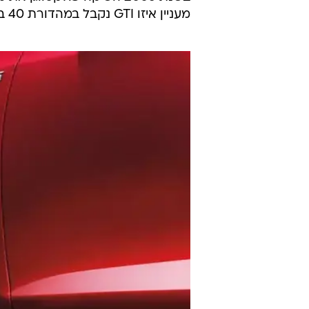
מקום מתאים יותר. זה יעשה בתחילת ח
הקרוב במסגרת אר
אוסטריה. מסירות ראשונות תיעשנה 
אלף שקלים לפני מסים). מהיבואנית 
צ'מפיון מוטורס נמסר לוואלה! רכב כי 
המהדורה המיוחדת נשקל בחיוב וישנ
מעניין איזו GTI נקבל במהדורת 40 בעוד חמש שנים.