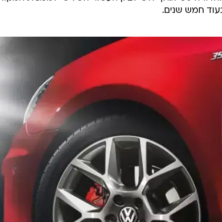
ודש יוני
וע ה-GTI המסורתי בוורתרסי
מייד לאחר
מכן עם מחיר של 30.5 אלף יורו היחידה (כ-150
/
פולקסווגן גולף GTI מהדורה 35
אתר יצרן
לישראל
ייבוא
ם מגעים עם היצרנית על האפשרות לעשות זאת.
בשנת 2006 השיקה פולקסווגן את מהדורה 30 לגולף GTI לציון העשור השלישי למכונית המ