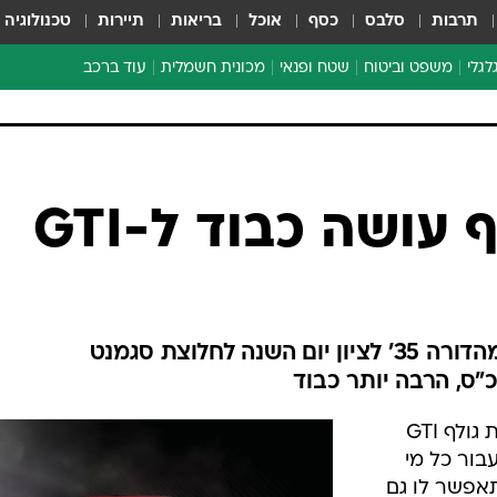
תרבות
סלבס
כסף
אוכל
בריאות
תיירות
טכנולוגיה
לגלי
משפט וביטוח
שטח ופנאי
מכונית חשמלית
עוד ברכב
ת דו-גלגלי
ביטוח רכב
י דו-גלגלי
אביזרים לרכב
ים ארוכי טווח דו-גלגלי
מכוניות חדשות
ק
מבצעים חמים
י
מבחנים ארוכי טווח
מבשלים מהשטח
אופניים
משומשות
אספנות
ספורט מוטורי
צרכנות
 עושה כבוד ל-GTI
טכנולוגיה