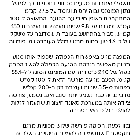
חשמלי היתרונות מגיעים מכיוונים נוספים. כך למשל
נתון המומנט גבוה יחסית ועומד על 27.5 קג"מ
המתקבלים באופן מיידי עם ההנעה. התאוצה ל-100
קמ"ש נמדדת על 9.8 שניות והמהירות המרבית 150
קמ"ש, סביר בהתחשב בעובדות שמדובר על משקל
של כ-1.6 טון, פחות מרגש בגלל העובדה שזו פורשה.
המפנה מגיע באפשרות הכפולה. שכפול אותו מנוע
בדיוק מאפשר בגרסת ההנעה הכפולה להשיג הספק
כפול של 240 כ"ס ויחד עם המומנט המוגדל ל-55.1
קג"מ, הפעם מגיעה פורשה הזאת ל-100 קמ"ש
בפחות מ-5.5 שניות ועוצרת רק ב-200 קמ"ש
מרביים. זה כבר נשמע יותר טוב. ואגב נשמע, פורשה
ציידה אותה במערכת סאונד חיצונית שתעזור לגלות
להולכי רגל כי היא בסביבה.
נכון לכעת, הפיקה פורשה שלוש מכוניות מדגם
בוקסטר E שתשמשנה להמשך הניסויים. בשלב זה