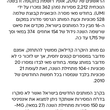
הראשונים של 2010, אופל רושמת בתקופה זו בשנה
הנוכחית 2,212 מסירות (מהן 362 נמכרו על ידי
UMI). בחודש מאי מסרה היבואנית קבוצת שלמה
528 מכוניות וכעת המותג הגרמני מדורג במקום
ה-16 מבין כל המותגים בישראל, מקדים את סיאט
שרשמה השנה גידול של 154 אחוזים  374 במאי וסך
של 1,715 עד כה.
גם מותג היוקרה קדילאק ממשיך להתחזק. אמנם
מדובר במספרים קטנים יחסית, אך יש לזכור כי לא
מדובר במותג עממי. בחודש מאי לבדו נמסרו 20
מכוניות ו-104 מתחילת השנה, זאת לעומת 21
מכוניות בלבד שנמסרו בכל חמשת החודשים של
2010.
בקרב המותגים החדשים בישראל ואשר לא סוקרו
בדו"ח המסירות אשתקד ניתן למצוא את אינפיניטי
עם 150 מסירות מתחילת השנה (27 במאי), MG-