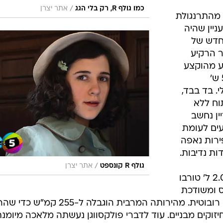
/
כמו גולף R, רק בלי הגג
אתר יצרן
 מהתרנגולת
ניין שהיה
חדש של
ר הרקיע
ע מהוקצע
שמאיץ ל-100 קמ"ש ב-6 שניות (5.5 ש'
י. בד בבד,
ם הפתוח ללא
יין נחשב
ים לעומת
ירות נאפה
ות נדיבות.
/
גולף R קונספט
אתר יצרן
את החזית תאכלס כאמור יחידת ה-2.0 ל' טורבו
מפיקה קרוב ל-270 כ"ס ומשודכת
לגיר ידני עם שישה הילוכים או לתיבה רובוטית. מהירותה המרבית הוגבלה ל-255 ק
זוקים מבניים. עוד לדברי פולקסווגן נעשתה מלאכה מיומנ