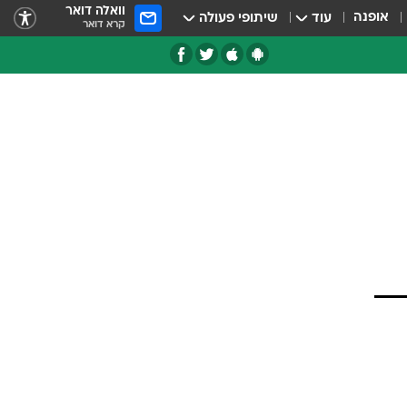
וואלה דואר
אופנה
עוד
שיתופי פעולה
קרא דואר
טגוריות
צרנים