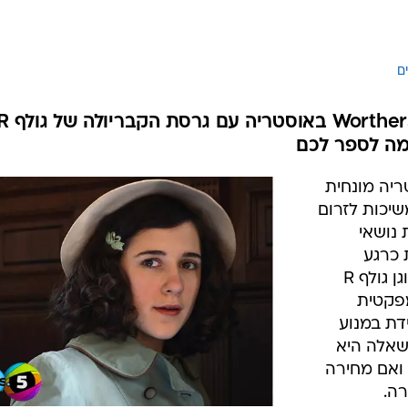
בטיחות
סדנאות ושיפורים
דעות
ם 
כל הכתבות
ארכיון מדורים
ס
כתבו לנו
פ
אביזרים לרכב
ה
יה מונחית
ט
שיכות לזרום
 נושאי
 כרגע
במתחם עמוס הסדנאות היא פולקסווגן גולף R
פקטית
 מצוידת במנוע
שאלה היא
 ואם מחירה
ה.