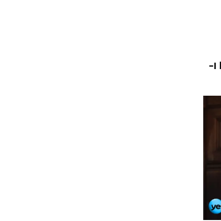
וגרים שנה
פולקסווגן מגיעה למפגש ה-Worthersee באוסטריה עם גרסת הקבריולה של גולף R ו-
וטו רצח
עברת בעלות
וטאלוס