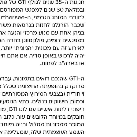
חגיגות ה-35 שנים לגולף
ובמלאת 30 שנים למפגש המפור
בניהן אחת עם מנוע מרכזי והנעה אח
במפגשים דומים, פולקסווגן בחרה הפ
לאירוע זה עם מכונית "הגיונית" יותר. 
יהיה לרכוש באופן סדיר, אם אתם חיי
או בארה"ב לפחות.
ה-GTI שהנכם רואים בתמונות, עבר
מדוקדק בהופעתה החיצונית שכלל 
וייחודית (בצבעי המירוץ המסורתיים ש
וכמובן חישוקים גדולים. בתא הנוסעים
דיפוני דלתו
חובקים במיוחד הלובשים עור, כלוב 
המוכר ממכוניות מסלול ובניה מיוח
השמע העוצמתית שלה, שמעלימה א