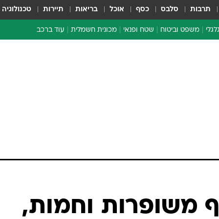
תרבות
סלבס
כסף
אוכל
בריאות
תיירות
טכנולוגיה
לגלי
משפט וביטוח
שטח ופנאי
מכונית חשמלית
עוד ברכב
ת דו-גלגלי
ביטוח רכב
י דו-גלגלי
אביזרים לרכב
ים ארוכי טווח דו-גלגלי
מכוניות חדשות
ק
מבצעים חמים
י
מבחנים ארוכי טווח
מבשלים מהשטח
אופניים
משומשות
אספנות
ספורט מוטורי
צרכנות
לף משופרות וחמות,
טכנולוגיה