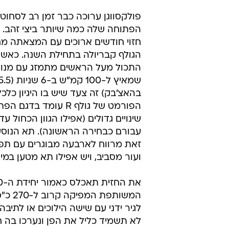
פולקסווגן ערוכה כבר זמן רב לסחוט
הפתוחה שלה כמה שיותר ביצי זהב. ע
חזוי חודשים ארוכים עם המצאתה מ
הגולף קבריולה בתחילת השנה. כאש
התכול מעל הראשים מתמזג עם מנו
בהאצ'בק) זה צעד שיש בו היגיון כלכל
הפורמט של גולף R עומד בדג
שינויים גדולים (אפילו הגוון הכחול עד
עבורם כבחירה הראשונה). תא הנוסע
זאת מרווח לארבעה מבוגרים עם תפ
ועור מסביב, ויש אפילו תא מטען במיד
המשותפת ה
לא תשמיד כליל את הפן ונערכו בה חי