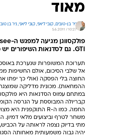
מאוד
ניר בן-טובים, 
קובי ליאני, 
קובי ליאני, ניר בן טובי
5.6.2011 / 10:27
GTI. גם לסדנאות השיפורים יש מה לספר לכם
תערוכת המשופרות שנערכת באוסטר
אל שלבי הסיכום, אולם החשיפות ממ
החוצה בלי הפסקה (אולי כך יפתו את
ההמחאות). מכונית מדליקה שמוצגת
קבריולה המבוססת על הגרסה הקומ
החמה. כמו ה-R התוקפנית היא
משחר לטרף וביצועים מלאי דמיון. ה
מתי בדיוק נצפה לראותה על הכביש,
יהיה גבוה משמעותית מאחותה הסגור