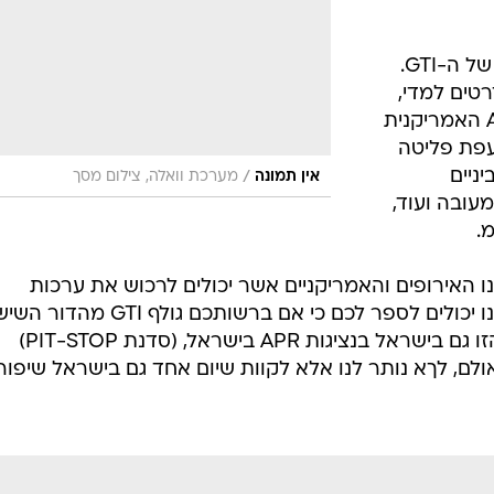
טיפול עמוק קיבל גם המנוע המוגדש של ה-GTI.
210 כ"ס סטנדרטים למדי,
אך לאחר טיפול מקיף של סדנת APR האמריקנית
עפת פליטה
ניים
/
אין תמונה
מערכת וואלה, צילום מסך
מעובה ועוד,
ו האירופים והאמריקניים אשר יכולים לרכוש את ערכות
השיפורים הללו באולמות התצוגה, אנו יכולים לספר לכם כי אם ברשותכם גולף GTI מה
תוכלו להשיג את הערכה המחוזקת הזו גם בישראל בנציגות APR בישראל, (סדנת PIT-STOP)
 מ-39,000 שקלים. אולם, לךא נותר לנו אלא לקוות שיום אחד גם בישראל שיפו