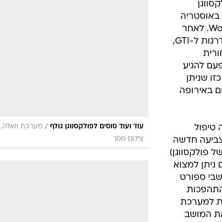
 GTI של פולקסווגן
סם באוסטריה
לחובבי המותג הגרמני, ה-Worthersee. לאחר
שכבר הורגלנו לחזות בגרסאות משודרגות ל-GTI,
ורית
עם להגיע
כזו שניתן
ם באירופה
/
עוד ועוד סוסים לפולקסווגן גולף
מערכת וואלה,
ה טיפול
צילום מסך
צביעה חדשה
ל פולקסווגן)
 ניתן למצוא
ת אישיים עם לוגו GTI, מושבי ספורט
התהפכות
דת למערכת
ת המושב