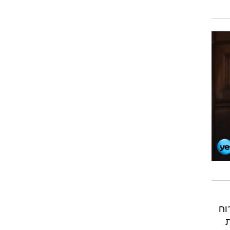
מ"ש כדי שהרוח
ת