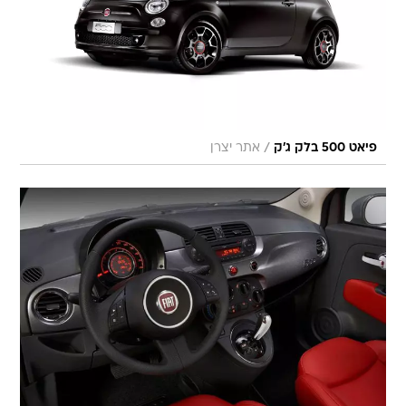
/
פיאט 500 בלק ג'ק
אתר יצרן