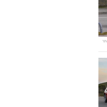
וגרים שנה
וטו רצח
תר
עברת בעלות
וטאלוס