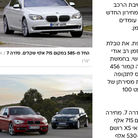
בטיחות
ל חטיבת הרכב
סדנאות ושיפורים
מחירון החדש
עומדים
דעות
ן.
כל הכתבות
ארכיון מדורים
ס
ספת. את טבלת
כתבו לנו
פ
מן רב אודי
/
החל מ-585 במקום 715 אלף שקלים. סדרה 7
א
אביזרים לרכב
ה
ישי. בחמשת
יצרן
החודשים הראשונים של השנה מסרה קמור 456
ט
חס לתקופה
 מסירתן של
49 יחידות בתקופה זו, עלייה של כמעט 100
את ההנחה הגדולה ביותר רושמת סדרה 7. מחירה
יחל מעתה ב-585 אלף שקלים במקום 715 אלף
שקלים עבור גרסת ה-730. רכב הפנאי X5 רושם
הוזלה של 20 אלף שקלים וזה יחל ב-530 אלף