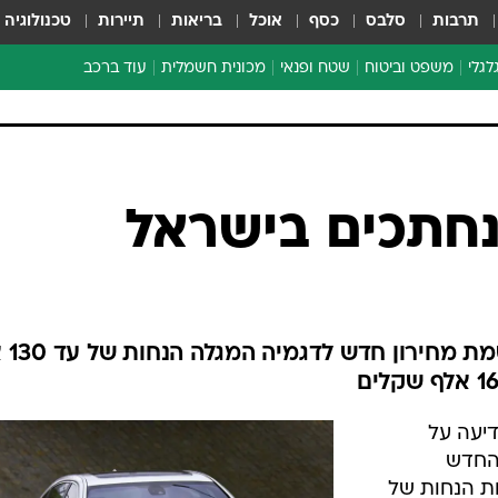
תרבות
סלבס
כסף
אוכל
בריאות
תיירות
טכנולוגיה
לגלי
משפט וביטוח
שטח ופנאי
מכונית חשמלית
עוד ברכב
ת דו-גלגלי
ביטוח רכב
י דו-גלגלי
אביזרים לרכב
ים ארוכי טווח דו-גלגלי
מכוניות חדשות
ק
מבצעים חמים
י
 נחתכים בישראל
מבחנים ארוכי טווח
מבשלים מהשטח
אופניים
משומשות
קמור יבואנית ב
אספנות
ספורט מוטורי
יעה על
צרכנות
 החדש
טכנולוגיה
ת הנחות של