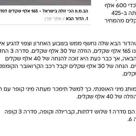
שקלים. X6 מוזל ב-65 אלף שקלים לכדי 600 אלף
הב.מ.וו הכי זולה בישראל - 165 אלף שקלים
שקלים. מחיריה של סדרה 5 יחלו מעתה ב-425
/
1. הדור הבא
אתר יצרן
ה של 30 אלף שקלים מהמחיר
י הנחה גדולים יינתנו לסדרה 1, שהדור הבא שלה נחשף ממש בשבוע האחרון וצפוי להגיע אל
לקראת סוף השנה. המחיר החדש הינו 165 אלף שקל
תגיע אלינו אמנם רק באמצע השנה הבאה, אך כבר כעת היא זוכה להנחה של 40 אלף שקלים
ומחירה החדש יחל ב-225 אלף שקלים. הנחה של 30 אלף שקלים יקבל רכב הקרואובר הקו
ותג מיני האופנתי. כך למשל תימכר מעתה מיני קופר עם ת
דגמי ב.מ.וו שלא זכו להנחה במחירם הם סדרה 1 שלוש דלתות, קבריולה וקופה, סדרה 3 קופה