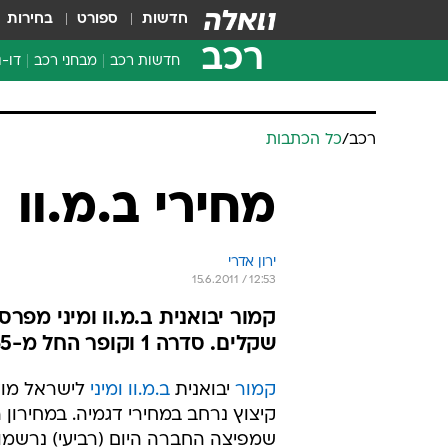
חדשות
ספורט
בחירות
רכב
חדשות רכב
מבחני רכב
דו-ג
חדשו
מבחנ
רכב
/
כל הכתבות
מבחנ
מחירי ב.מ.וו
ירון אדרי
15.6.2011 / 12:53
שקלים. סדרה 1 וקופר החל מ-165 אלף שקלים
קמור
יבואנית
ב.מ.וו
ומיני
לישראל מוד
קיצוץ נרחב במחירי דגמיה. במחירון
שמפיצה החברה היום (רביעי) נרשמו