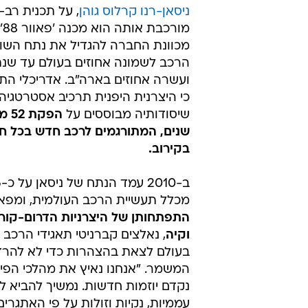
ניסאן-רנו קרלוס גוהן
, על תכנית רב-
מו
מכוונת החברה להגדיל את נתח השו
ועשרה אחוזים בארה"ב. אדריכלי הת
כי היצרנית היפנית תרכיב אסטרטגיה 
שיסודותיה מבוססים על
הפק
שנים, המתורגמים לרכב חדש בכל חו
בקירוב.
מכלל תעשיית הרכב העולמית, ומפא
התפתחותן של היצרניות הדרום-קוריא
וקיה
, נאלצים קברניטי תאגידי הרכב 
בעולם לצאת בהצהרות כדי לא להרד
המשמר. "אנחנו נאיץ את מהלכי הפית
נקדם יוזמות חדשות. נמשיך להביא ל
עממיות, נקיות וזולות על פי האתגרים