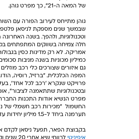
של המאה ה-21", כך מפרט גוהן.
גוהן מתייחס לעירוב הפורה עם השות
שבמשך שנים מספקת לניסאן פלטפו
וטכנולוגיות, ולהפך. בשנה האחרונה ה
חלה צמיחה בשווקים המתפתחים במז
אמריקה. לא רק מדינות כסין בגבולו
כמיליון מכוניות בשנה מניבות סכומים
גם איזורים שצורכים כלי רכב מוזלים 
המפה הכלכלית. "ברזיל, רוסיה, הודו. 
פרוייקט שנקרא 'רכב לכל אחד', בעל
ובטכנולוגיות שתתאמנה לציבור", אומר
מפרט הנשיא אודות התכנות החברה 
החשמול  "מכירות רכב חשמלי של ניס
תערמנה ביחד ל-1.5 מיליון יחידות עד שנת 2016".
בקבוצת הפאר, תפעל ניסאן לקדם א
איפיניטי
לרווחי שיא אחרי