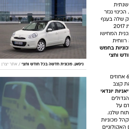
בטיחות
שנתית
סדנאות ושיפורים
רכבת אותה הוא מכנה 'פאוור 88'. הכינוי נגזר
ק שלה בענף
דעות
הרכב לשמונה אחוזים בעולם עד שנת 2017
כל הכתבות
כנית המחישו
ארכיון מדורים
ס
רווחית
כתבו לנו
פ
ת 52 מכוניות בחמש
אביזרים לרכב
ה
דש וחצי
ט
/
ניסאן. מכונית חדשה בכל חודש וחצי
אתר יצרן
ב-2010 עמד הנתח של ניסאן על כ-6 אחוזים
ת קצב
ניות יונדאי
הגדולים
ם על
וח שלנו.
קהל מכוניות
 האקולוגיים