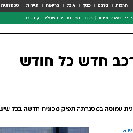
תרבות
סלבס
כסף
אוכל
בריאות
תיירות
טכנולוגיה
לגלי
משפט וביטוח
שטח ופנאי
מכונית חשמלית
עוד ברכב
ת דו-גלגלי
ביטוח רכב
י דו-גלגלי
אביזרים לרכב
ים ארוכי טווח דו-גלגלי
מכוניות חדשות
ק
מבצעים חמים
י
רכב חדש כל חודש
מבחנים ארוכי טווח
מבשלים מהשטח
אופניים
משומשות
אספנות
גית עמוסה במסגרתה תפיק מכונית חדשה בכל שיש
ספורט מוטורי
צרכנות
טכנולוגיה
שיא