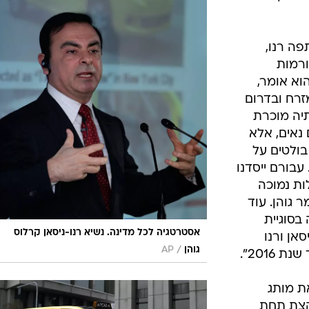
פה רנו,
רמות
וא אומר,
רח ובדרום
תיה מוכרת
 נאים, אלא
בולטים על
עבורם ייסדנו
ות נמוכה
 גוהן. עוד
בסוגיית
אסטרטגיה לכל מדינה. נשיא רנו-ניסאן קרלוס
אן ורנו
/
גוהן
AP
ת מותג
 20 שנים וקצת תחת