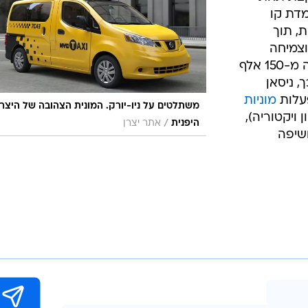
מדת קו
, תוך
לם וצמיחה
למכירות של חצי מיליון עותקים בשנה מ-150 אלף
, ניסאן
פעלות
מוניות
משתלטים על ניו-יורק. המונית הצהובה של היצרנ
ויקטוריה),
/
היפנית
אתר יצרן
שיפה