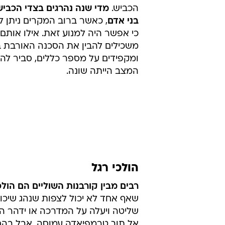
רז כהן
30.6.2011 / 6:12
עשרות בני אדם מוצאים את מותם
מסוכנים ואיך נמנעים מלהפוך
מותו הטראגי של
שניאור חשין
ז"ל, רו
שנהרג בתאונת פגע וברח, העלה מח
היום את הסכנה שאורבת לכל אחד מ
הכביש.
מדי שנה נהרגים בצדי הכבי
בני אדם
, כאשר ברוב המקרים ניתן ל
כי אפשר היה למנוע זאת. אילו אותם 
משכילים להבין את הסכנה האורבת 
ומקפידים על מספר כללים, סביר להנ
המצב הייתה שונה.