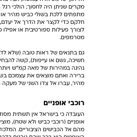
הולכי רגל
רבים מבין קורבנות השוליים הם הולכ
שאף אחד לא יכול לצפות שנהג שיכו
שליטה ויעלה על המדרכה או ידהר הל
אל תוך טרמפיאדה עמוסה, אבל בהח
מקרים שניתן היה לחסוך; הולכי רגל 
מתפתים ללכת בשולי כביש מהיר או ל
חלקם כדי לקצר את הדרך אל יעדם,
לצורך פעילות ספורטיבית או אפילו כ
מטרמפים.
גם בתנאים של ראות טובה (שלא לדב
חשיכה, גשם או עייפות), קשה להבחי
נהיגה במהירות של מאה קמ"ש ויותר.