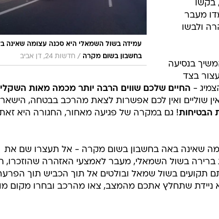
כים הם נהגים
בישים
יד מודעים
. פגיעה של
ר היא
 אם אין
הרכב בצד
 בקשו
דו מעבר
רה ולבשו
עמידה בשול השמאלי היא סכנה עצומה שאינה ב
/
בחשבון בשום מקרה
חדשות 24, דן אביב
משיך בנסיעה
עצור בצד
צמיג -
החיים שלכם שווים הרבה יותר מכמה מאות השקלי
ין שוליים ואין לכם אפשרות לצאת מהרכב בבטחה, הישארו
ת הבטיחות
! גם במקרה של פגיעה מאחור, החגורה היא זאת