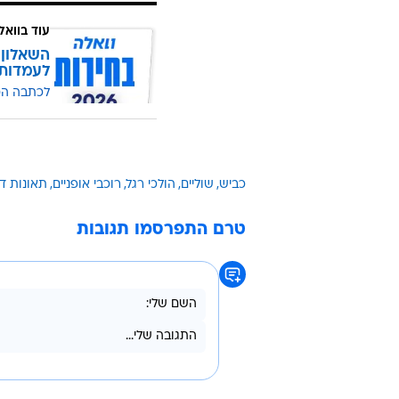
שתציל את החיים שלכם!
עמידה בשול השמאלי היא סכנה עצו
הרכב באופן יזום! אם נתקעתם בלית
לדווח על כך למשטרה ולהדגיש שאת
וסיכון לתנועה. אתם עצמכם, עד לבו
מאחורי גדר הפרדה.
עוד בוואל
השאלון 
לעמדות
לכתבה ה
כביש
שוליים
הולכי רגל
רוכבי אופניים
תאונות ד