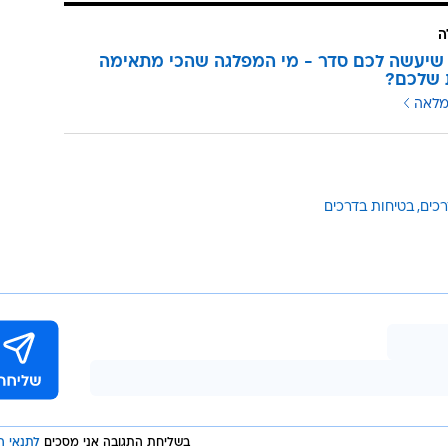
מה שאינה באה בחשבון בשום מקרה - אל תעצרו שם את
 ברירה בשול השמאלי, מעבר לאמצעי האזהרה שהוזכרו, ח
ם תקועים בשול שמאל ובולטים אל תוך הכביש תוך הפרעה
א ניידת שתחלץ אתכם מהמצב, צאו מהרכב ובחרו מקום מוג
ה
שיעשה לכם סדר - מי המפלגה שהכי מתאימה
 שלכם?
מלאה
רכים
בטיחות בדרכים