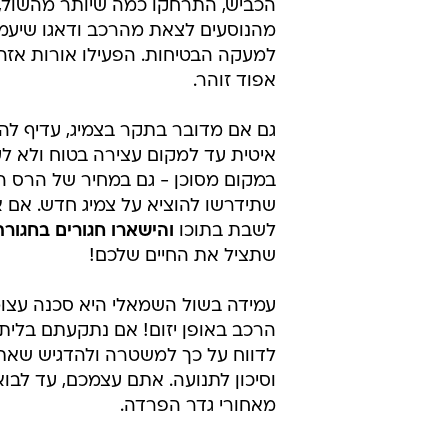
רכב בשוליים
לא מעט הרוגים ופצועים בתאונות דר
או נוסעים של כלי רכב שעצרו בצדי כ
בינעירוניים או מהירים. אנשים לא תמ
לסכנה של העמדת רכב בשולי הכביש
מכונית במהירות של מאה קמ"ש ויות
תוספת מיותרת לחלוטין לסטטיסטיקה.
לכם ברירה ואתם חייבים לעצור את 
הכביש, התרחקו כמה שיותר מהשול,
מהנוסעים לצאת מהרכב ודאגו שיעמ
למעקה הבטיחות. הפעילו אורות אזה
אפוד זוהר.
גם אם מדובר בתקר בצמיג, עדיף לה
איטית עד למקום עצירה בטוח ולא ל
במקום מסוכן - גם במחיר של הרס ה
שתידרשו להוציא על צמיג חדש. אם א
לשבת בתוכו
והישארו חגורים בחגור