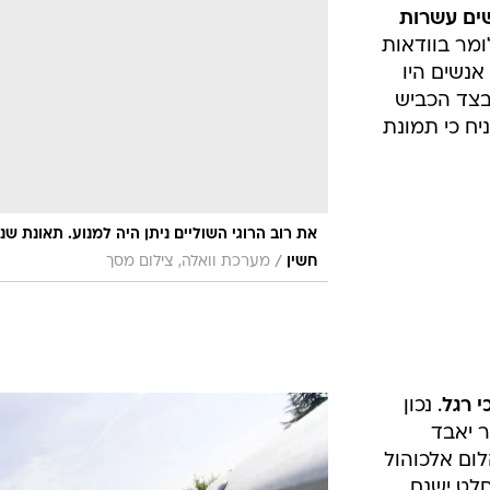
בטיחות
סדנאות ושיפורים
דעות
 מדי שנה דווקא בשולי הכביש. למה השוליים כל כ
כל הכתבות
 לחלק מהסטטיסטיקה המבעיתה?
ארכיון מדורים
ס
כב האופניים
כתבו לנו
פ
דש על סדר
אביזרים לרכב
ה
אתנו בשולי
ט
שים עשרות
ומר בוודאות
אנשים היו
בצד הכביש
יח כי תמונת
את רוב הרוגי השוליים ניתן היה למנוע. תאונת שני