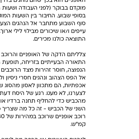
ברירה ואתם מוצאים את עצמכם בשול
מהיר, עברו אל צדו השני של מעקה 
רוכבי אופניים
העובדה כי בישראל אין תשתית מסוד
אופניים (רוכבי כביש ולא שטח), מוצי
מהם אל הכבישים הציבוריים. המלכוד
האופניים הוא בכך שהם נוהגים בדרך
מוקדם בבוקר (לפני העבודה ושעות ה
בסופי שבוע. החיבור בין השעות המוק
סוף השבוע מתחבר אל הנהגים הצעיר
עייפים ו/או שיכורים מבילוי לילי ארוך,
התוצאה כולנו מכירים.
צלליתם הדקה של האופניים והרוכב ה
התאורה הבעייתיים בזריחה, תופעת 
הנפוצה, חוסר זהירות מצד הרוכבים