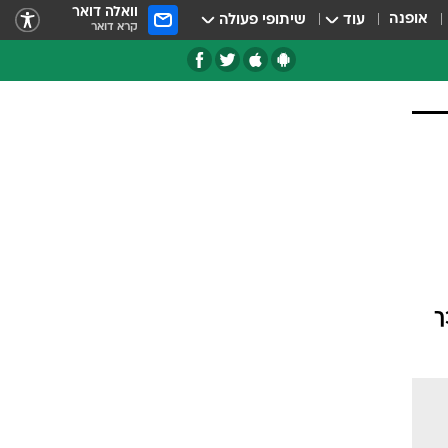
וואלה דואר
אופנה
עוד
שיתופי פעולה
קרא דואר
טגוריות
צרנים