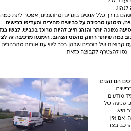
פעמים גם
קורה
 מבט שיורד
 מבט לצד
די לדרוס
רוכב אופניים שרוכב במהירות של 30 או 40
בישראל אין תשתית מסודרת לרוכבי אופניים. העד
/
כבישים כבישים צדדיים
ShutterStock
 מעבר לכל
לנהוג
ם, שהם בדרך כלל אנשים בוגרים ומחושבים, אפשר לתת כמה
ית,
הימנעו מרכיבה על כבישים מהירים והעדיפו כבישים
עה נמוכה יותר והנהג חייב להיות מרוכז בכביש, לבשו בגד
כוב כמה שיותר רחוק מהפס הצהוב. הימנעו מרכיבה זה לצד
עט קבוצות של רוכבים שבהן רכב ליווי עם אורות מהבהבים
- נסו להצטרף לקבוצה כזאת.