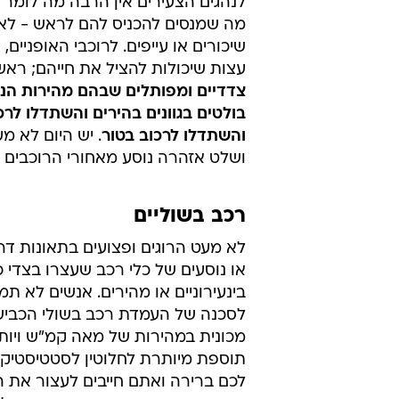
אל הפס הצהוב ונהגים חסרי ניסיון ול
אכפתיות, הם מתכוון לאסון מהסוג ש
לצערנו, לא מעט. רגע של היסח דעת,
מהכביש כדי להחליף תחנה ברדיו או
השני של הכביש - זה כל מה שצריך כ
קמ"ש.
לנהגים הצעירים אין הרבה מה לומר
מה שמנסים להכניס להם לראש - לא 
שיכורים או עייפים. לרוכבי האופניי
עצות שיכולות להציל את חייהם; ראש
צדדיים ומפותלים שבהם מהירות הנסי
בולטים בגוונים בהירים והשתדלו לר
והשתדלו לרכוב בטור
. יש היום לא מ
ושלט אזהרה נוסע מאחורי הרוכבים 