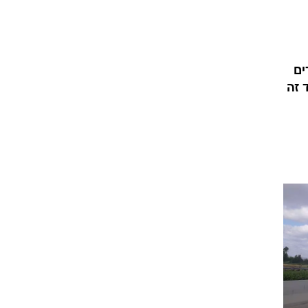
יפו
ים
 זה