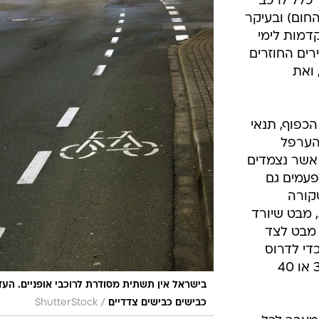
יו של כביש
הבטיחות - גם אם לא ממש נוח לצעוד שם.
רת לרוכבי
אה רבים
 של רוכבי
 כלל לרכב
חום) ובעיקר
דמות לימי
ים החוזרים
 ואת
כפוף, תנאי
הערפל
 אשר נצמדים