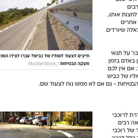
/
חשין
מערכת וואלה, צילום מסך
י רגל
. נכון
ר יאבד
ום אלכוהול
לט ישנם
רבים
חצות אותו,
 אחרים
אלה שיורדים
ר על תנאי
חייבים לצעוד לשוליו של כביש? עברו לצידו השני
ן באדם בזמן
/
מעקה הבטיחות
ShutterStock
 אם אין לכם