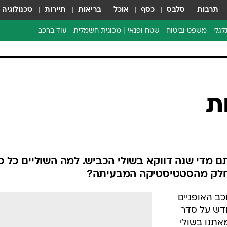
תרבות
סלבס
כסף
אוכל
בריאות
תיירות
טכנולוגיה
לגלי
משפט וביטוח
שטח ופנאי
מכונית חשמלית
עוד ברכב
ת דו-גלגלי
ביטוח רכב
י דו-גלגלי
אביזרים לרכב
ים ארוכי טווח דו-גלגלי
מכוניות חדשות
ק
מבצעים חמים
י
מבחנים ארוכי טווח
מבשלים מהשטח
אופניים
משומשות
אספנות
ספורט מוטורי
צרכנות
ת
טכנולוגיה