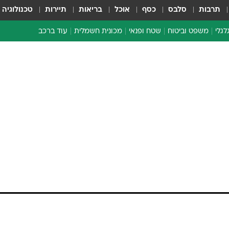
תרבות
סלבס
כסף
אוכל
בריאות
תיירות
טכנולוגיה
לגלי
משפט וביטוח
שטח ופנאי
מכונית חשמלית
עוד ברכב
ת דו-גלגלי
ביטוח רכב
י דו-גלגלי
אביזרים לרכב
ים ארוכי טווח דו-גלגלי
מכוניות חדשות
ק
מבצעים חמים
י
מבחנים ארוכי טווח
מבשלים מהשטח
אופניים
משומשות
אספנות
ספורט מוטורי
צרכנות
טכנולוגיה