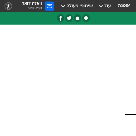
וואלה דואר
אופנה
עוד
שיתופי פעולה
קרא דואר
טגוריות
צרנים