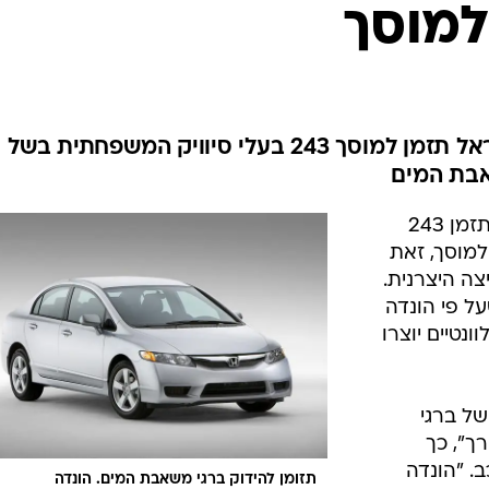
בטיחות
למוסך
סדנאות ושיפורים
דעות
כל הכתבות
ארכיון מדורים
ס
חברת מאיר יבואנית הונדה לישראל תזמן למוסך 243 בעלי סיוויק המשפחתית בשל
בת המים
כתבו לנו
פ
אביזרים לרכב
ה
לישראל תזמן 243
ט
וסך, זאת
ה היצרנית.
ל פי הונדה
ונטיים יוצרו
של ברגי
ך", כך
. "הונדה
תזומן להידוק ברגי משאבת המים. הונדה