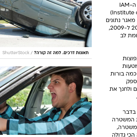
בטיחות
מחקר חדש בבריטניה שבוצע על ידי ה-IAM
סדנאות ושיפורים
(סימול ל-Institute of Advanced Motorists)
אגר נתונים
דעות
שהתפרס על פני ארבע שנים בין 2005 ל-2009,
כל הכתבות
מת לב
ארכיון מדורים
ס
כתבו לנו
פ
/
תאונות דרכים. למה זה קורה?
ShutterStock
אביזרים לרכב
ה
פוצות
מטעות
ט
כמה בורות
 ספק
 ולחנך את
 בדבר
ת המשטרה
המשטרה,
הכי גדולה