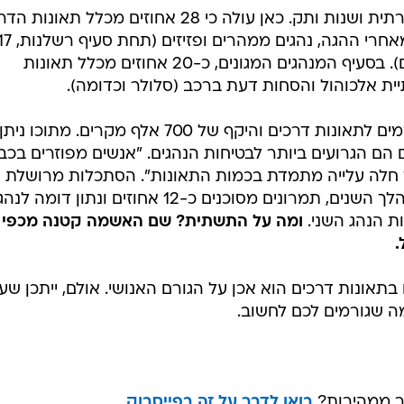
בהמשך, החלוקה היא להתנהגות חברתית ושנות ותק. כאן עולה כי 28 אחוזים מכלל תאו
הקטלניות נגרמות בשל ניסיון מועט מאחרי ההגה, נהגים ממהרים ופזיזים (תחת 
אחוזים) ונהיגה אגרסיבית (8.3 אחוזים). בסעיף המנהגים המגונים, כ-20 אחוזים מכלל תאונות
ית אלכוהול והסחות דעת ברכב (סלולר וכדומה).
הד"וח כולל, על כל מרכיביו, כ-77 גורמים לתאונות דרכים והיקף של 700 אלף מקרים. מתוכו ניתן
הם הגרועים ביותר לבטיחות הנהגים. "אנשים מפוזרים בכבי
חלה עלייה מתמדת בכמות התאונות". הסתכלות מרושלת
לצדדים צברה למשל 20 אחוזים במהלך השנים, תמרונים מסוכנים כ-12 אחוזים ונתון דומ
ת הנהג השני.
ומה על התשתית? שם האשמה קטנה מכפי
אונות דרכים הוא אכן על הגורם האנושי. אולם, ייתכן שע
ה שגורמים לכם לחשוב.
תר ממהירות?
בואו לדבר על זה בפייסבוק