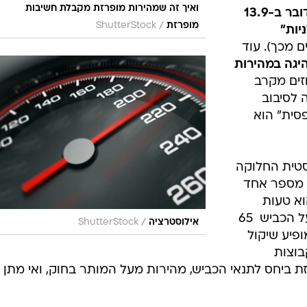
ואיך זה שמהירות מופרזת מקבלת חשיבות
"מדובר ב-13.9
/
מופרזת
ShutterStock
יות"
ם מכך). עוד
היגה במהירות
 אחוזים מקרב
 לסיבוב
סית" הוא
סטית החלוקה
 מספר אחד
וא טעות
אנוש או תגובה לא נכונה למתרחש על הכביש  65
/
אילוסטרציה
ShutterStock
ם 31 אחוזים מופיע שיקול
בוצות
זת ביחס לתנאי הכביש, מהירות מעל המותר בחוק, ואי מתן 