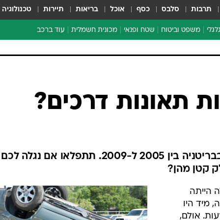
תרבות
סלבס
כסף
אוכל
בריאות
תיירות
טכנולוגיה
לגלי
משפט וביטוח
שטח ופנאי
מכונית חשמלית
עוד ברכב
ת דו-גלגלי
ביטוח רכב
י דו-גלגלי
אביזרים לרכב
ים ארוכי טווח דו-גלגלי
מכוניות חדשות
ק
מבצעים חמים
י
 תאונות דרכים?
מבחנים ארוכי טווח
מבשלים מהשטח
אופניים
משומשות
700 אלף תאונות דרכים אירעו בבריטניה בין 2005 ל-2009. תתפלאו אם נגלה לכם
אספנות
ק קטן מהן?
ספורט מוטורי
 הייתה
צרכנות
 מיד היו
טכנולוגיה
ות. אולם,