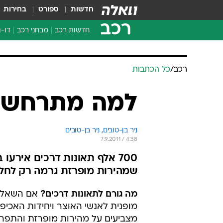
חדשות
ספורט
בחירות
רכב
חדשות רכב
מבחני רכב
דו-ג
חדשו
מבחנ
רכב
/
כל הכתבות
מבחנ
למה מתרחשות
ניר בן-טובים, 
ניר בן-טובים 
7.9.2011 / 4:38
שמהירות מופרזת גרמה רק לחל
מה גורם לתאונות דרכים?
אם השאלה
מופנית לאנשי האוצר ויחידות האכיפה,
מצביעים על מהירות מופרזת והתפרע