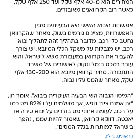
המחירים הוא מ-40 אלף שקל ועד 250 אלף שקל,
כאשר רוב הקרוואנים מאובזרים.
אפשרות היבוא האישי היא הבעייתית מבין
האפשרויות, מציינים גורמים בשוק. מאחר שהקרוואן
נחשב כלי רכב, מדובר בתהליך זהה לתהליך יבוא
רכב. יש מגבלות על משקל הכלי המיובא, יש צורך
להעביר את הקרוואן במעבורת משא לישראל, והוא
עובר במכס בנמל וזקוק לאישורים של משרד
התחבורה. מחיר קרוואן מיובא הוא 130-200 אלף
שקל, מאחר שהמס עליו גבוה.
"המיסוי הגבוה הוא הבעיה העיקרית ביבוא", אומר חן,
"זה אמנם ציוד נופש, אך משלמים עליו 82% מס כמו
על רכב, לעומת אחוזי מס בודדים על יבוא סירה או
יאכטה. דווקא קרוואן, שאמור להיות עממי, נהפך
בישראל למותרות בגלל המסים".
קראוונים
טיולים