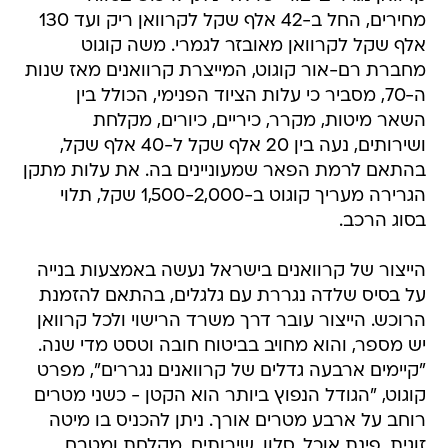
מחירים, החל ב-42 אלף שקל לקרוואן ריק ועד 130
אלף שקל לקרוואן מאובזר לגמרי. משה קוגוט
מחברת רם-אור קוגוט, המייצרת קרוואנים מאז שנות
ה-70, מסביר כי עלות הציוד הפנימי, הכולל בין
השאר מיטות, מקרר, כיריים, כיורים, מקלחת
ושירותים, נעה בין 20 אלף שקל ל-40 אלף שקל,
בהתאם לרמת הפאר שמעוניינים בה. את עלות מתקן
הגרירה מעריך קוגוט ב-1,500-2,000 שקל, תלוי
בסוג הרכב.
הייצור של קרוואנים בישראל נעשה באמצעות בנייה
על בסיס שלדה נגררת עם גלגלים, בהתאם להזמנת
הרוכש. הייצור עובר דרך משרד הרישוי ולכל קרוואן
יש מספר, והוא מחויב בביטוח חובה וטסט מדי שנה.
"קיימים ארבעה גדלים של קרוואנים נגררים", מפרט
קוגוט, "הגודל הנפוץ ביותר הוא הקטן - כשני מטרים
רוחב על ארבע מטרים אורך. ניתן להכניס בו מיטה
זוגית, פינת אוכל, סלון, שירותים, מקלחת ומטבח,