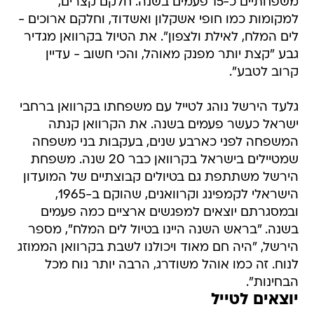
משפחתיים כ-15 פעמים בשנה. חלקם קצרים,
למקומות כמו חופי אשקלון ואשדוד, וחלקם ארוכים -
לים המלח, לאילת ולצפון". את הטיול בקרוואן מגדיר
גבע "קצת יותר מפנק מאוהל, והכי חשוב - עדיין
קרוב לטבע".
גלעד הירשל נוהג לטייל עם משפחתו בקרוואן ברחבי
ישראל כעשר פעמים בשנה. את הקרוואן קנתה
המשפחה לפני כארבע שנים, בעקבות בני משפחה
שמטיילים בישראל בקרוואן כבר 20 שנה. משפחת
הירשל משתתפת גם בטיולים קבוצתיים של המועדון
הישראלי לקמפינג וקרוואנים, שהוקם ב-1965,
ובמסגרתם יוצאים למפגשים ארציים כמה פעמים
בשנה. "בראש השנה היינו בטיול לים המלח", מספר
הירשל, "היה חם מאוד ויכולנו לשבת בקרוואן הממוזג
לנוח. זה כמו אוהל משודרג, הרבה יותר נוח מכל
הבחינות".
יוצאים לטייל