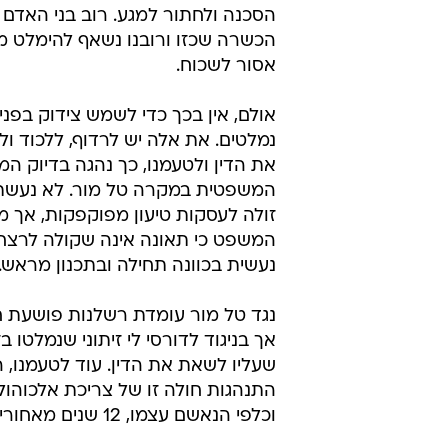
ענישה ביד קשה תביא לירידה בתופעת נהיגה 
בבחינת ההיבט הפסיכולוגי, בני האדם
להימלט ממקום סכנה כדי להציל את 
בארגונים כמו יחידות לוחמות בצבא, 
תקופות ארוכות כדי לנתץ את האינס
ההישרדותי הזה שתבוע בנו עוד מת
הפרה-היסטוריה, ולגרום ללוחם לרו
הסכנה ולחתור למגע. רוב בני האדם 
הכשרה שכזו ורובנו נשאף להימלט מ
אסור לשכוח.
אולם, אין בכך כדי לשמש צידוק בפני 
נמלטים. את אלה יש לרדוף, ללכוד ו
את הדין ולטעמנו, כך נהגה בדיוק ה
המשפטית במקרה טל מור. לא נעשת
זולה לעסקות טיעון מפוקפקות, אך מנ