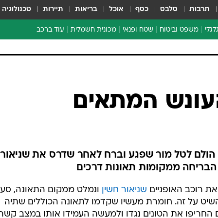
תרבות
סלבס
כסף
אוכל
בריאות
תיירות
טכנולוגיה
לגלי
משפט וביטוח
שטח ופנאי
מכונית חשמלית
עוד ברכב
ת דו-גלגלי
ביטוח רכב
י דו-גלגלי
אביזרים לרכב
ים ארוכי טווח דו-גלגלי
מכוניות חדשות
ק
מבצעים חמים
י
מבחנים ארוכי טווח
מבשלים מהשטח
אופניים
משומשות
אספנות
ספורט מוטורי
צרכנות
עונש המתאים
טכנולוגיה