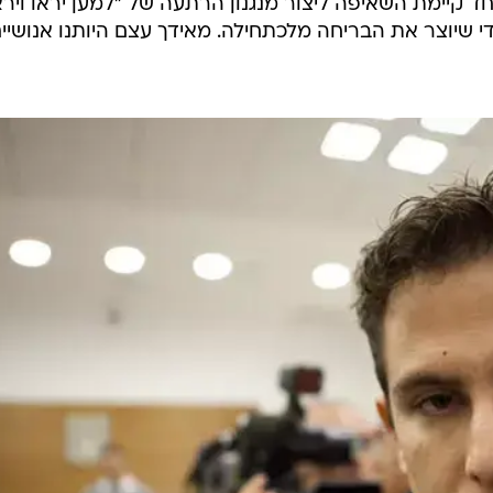
סר
, לעומת 14 שנים אותן ביקשה התביעה וש
לאחר מתן גזר הדין נשמעים קולות משני צדי המתרס. אלה
נישה כלפי נהגים שפגעו וברחו ומנגד נשמעים הקולות למת
עיקר, הוא זה שמוביל את הדורסים לקבל החלטה לנסות
 במשך עשרות שנים מנסה המערכת המשפטית להשיג מידת
ד קיימת השאיפה ליצור מנגנון הרתעה של "למען יראו וירא
י שיוצר את הבריחה מלכתחילה. מאידך עצם היותנו אנושיי