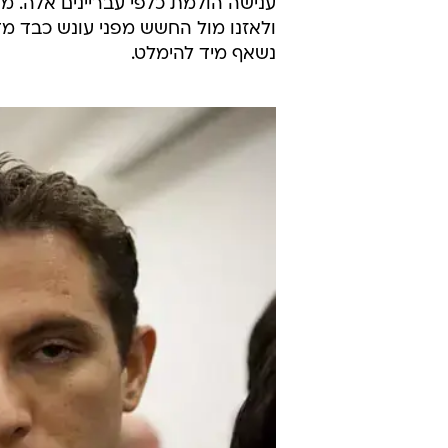
היום (ראשון)
גזר בית הדין על טל מור 12 שנות מא
שנים בלבד אותן דרשה ההגנה. דקות 
אומרים שיש להחמיר עוד יותר את הע
דווקא את הענישה, שכן החשש מזו ב
ולהימלט מהעונש.
בהכירה את הטיעונים לכאן ולכאן,
ענישה הולמת כלפי עבריינים אלה. מח
ולאזנו מול החשש מפני עונש כבד מד
נשאף מיד להימלט.