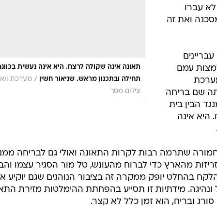
/
בגילופין או עליה במספר הנמלטים? טל מור
דרור עינב
 "מתוכנתים"
עורם.
עמלים
טינקט
קופת
ץ לעבר
לא עברו
סכנה ואת זה
עבריינים
תאונה אינה שקולה לרצח. היא אינה נעשית בכוונה
למצות עמם
/
תחילה ובתכנון מראש. שניאור חשין
מערכת וואל
מערכת
צילום מסך
ה שם בריחה
גד הבין בית