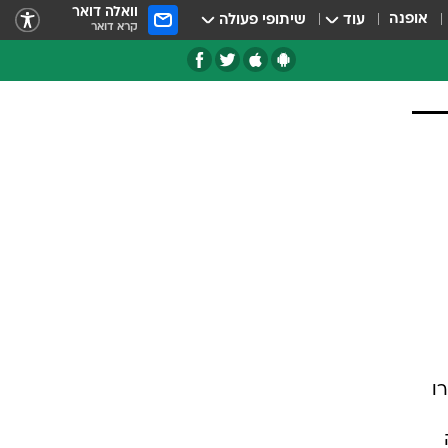
וואלה דואר
אופנה
עוד
שיתופי פעולה
קרא דואר
טגוריות
צרנים