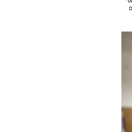
ש
ן
ו"
ם