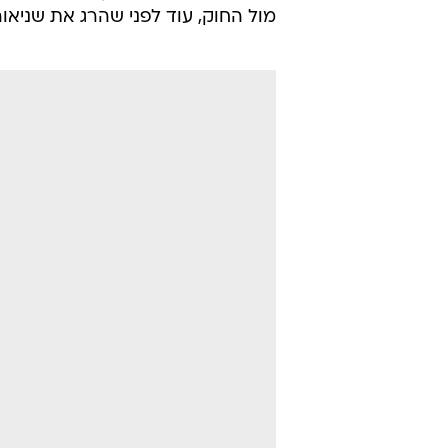
קובי ליאני
23.10.2011 / 9:26
12 שנות מאסר בפועל הוא עונ
חשין. המירוץ לדם רק יגביר את
במשך כשנה וחצי, מאז דרס
טל מור
א
הדיונים אודות חומרת העונש שיש ל
מרובה של אלכוהול ואף צריכת סמים
מול החוק, עוד לפני שהרג את שניאו