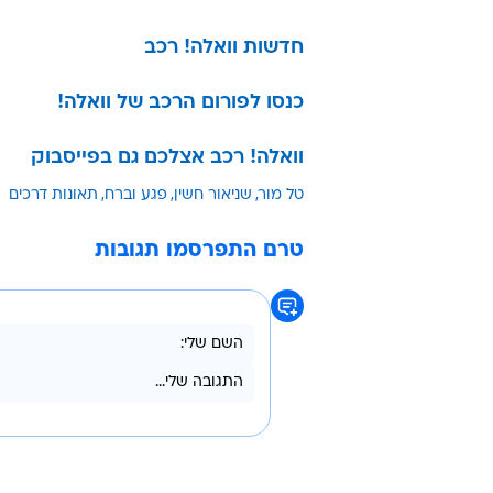
המשפט כי תאונה אינה שקולה לרצח.
נעשית בכוונה תחילה ובתכנון מראש.
נגד טל מור עומדת רשלנות פושעת ח
אך בניגוד לדורסי לי זיתוני שנמלטו 
שעליו לשאת את הדין. עוד לטעמנו, 
התנהגות חולה זו של צריכת אלכוהול
וכלפי הנאשם עצמו, 12 שנים מאחורי סורג ובריח, הוא זמן כלל לא קצר.
חדשות וואלה! רכב
כנסו לפורום הרכב של וואלה!
וואלה! רכב אצלכם גם בפייסבוק
טל מור
שניאור חשין
פגע וברח
תאונות דרכים
טרם התפרסמו תגובות