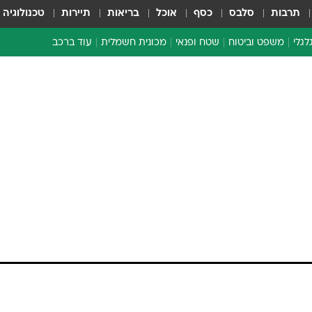
תרבות
סלבס
כסף
אוכל
בריאות
תיירות
טכנולוגיה
לגלי
משפט וביטוח
שטח ופנאי
מכונית חשמלית
עוד ברכב
ת דו-גלגלי
ביטוח רכב
י דו-גלגלי
אביזרים לרכב
ים ארוכי טווח דו-גלגלי
מכוניות חדשות
ק
מבצעים חמים
י
מבחנים ארוכי טווח
מבשלים מהשטח
אופניים
משומשות
אספנות
ספורט מוטורי
צרכנות
טכנולוגיה