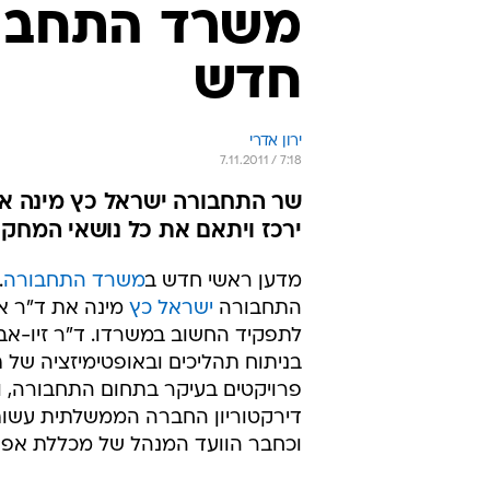
משרד התחבור
חדש
ירון אדרי
7.11.2011 / 7:18
שר התחבורה ישראל כץ מינה את
ירכז ויתאם את כל נושאי המחקר ו
מדען ראשי חדש ב
משרד התחבורה
.
התחבורה
ישראל כץ
מינה את ד"ר אמ
לתפקיד החשוב במשרדו. ד"ר זיו-א
בניתוח תהליכים ובאופטימיזציה של תכ
פרויקטים בעיקר בתחום התחבורה,
דירקטוריון החברה הממשלתית עשות
וכחבר הוועד המנהל של מכללת אפק