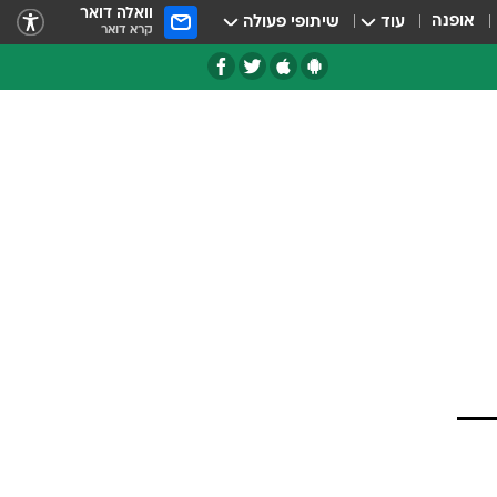
וואלה דואר
אופנה
עוד
שיתופי פעולה
קרא דואר
טגוריות
צרנים