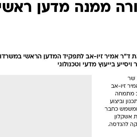
בטיחות
ה ממנה מדען ראשי
סדנאות ושיפורים
דעות
כל הכתבות
ארכיון מדורים
ס
כתבו לנו
פ
 ד"ר אמיר זיו-אב לתפקיד המדען הראשי במשרדו.
אביזרים לרכב
ה
יסייע בייעוץ מדעי וטכנולוגי
ט
 שר
יר זיו-אב
ב מתמחה
נון וביצוע
 ומשמש כחבר
 אשקלון
ה להנדסה.