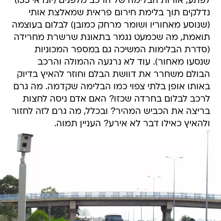
לפתע, אורות הבלימה של הרכב מלפנים (יונדאי i35)
נדלקים תוך בלימת חירום פראית שמאלצת אותי
(שנוסע מאחוריו ושומר מרחק כמובן) לבלום בעוצמה
תואמת, מה שכמעט נגמר בתאונת שרשרת מחרידה
(סדרת הבלימות המשיכה גם במספר המכוניות
שנסעו מאחור). עוד לא נרגעה ההמולה והרכב
הבולם משחרר את דוושת הבלם וחוזר להאיץ בדיוק
באותו אופן בלתי צפוי כמו הבלימה שקדמה. מה גרם
לרכב לבלום בחרדה שכזו? האם אדם ניסה לחצות
בריצה את הכביש המהיר? ובכלל, מה גרם לזה לחזור
ולהאיץ כאילו דבר לא אירע? העניין תמוה.