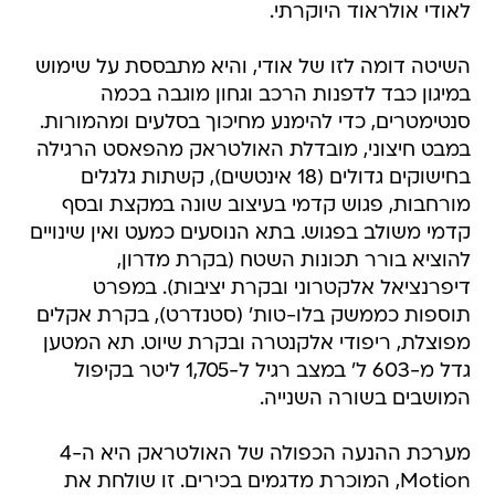
לאודי אולראוד היוקרתי.
השיטה דומה לזו של אודי, והיא מתבססת על שימוש
במיגון כבד לדפנות הרכב וגחון מוגבה בכמה
סנטימטרים, כדי להימנע מחיכוך בסלעים ומהמורות.
במבט חיצוני, מובדלת האולטראק מהפאסט הרגילה
בחישוקים גדולים (18 אינטשים), קשתות גלגלים
מורחבות, פגוש קדמי בעיצוב שונה במקצת ובסף
קדמי משולב בפגוש. בתא הנוסעים כמעט ואין שינויים
להוציא בורר תכונות השטח (בקרת מדרון,
דיפרנציאל אלקטרוני ובקרת יציבות). במפרט
תוספות כממשק בלו-טות' (סטנדרט), בקרת אקלים
מפוצלת, ריפודי אלקנטרה ובקרת שיוט. תא המטען
גדל מ-603 ל' במצב רגיל ל-1,705 ליטר בקיפול
המושבים בשורה השנייה.
מערכת ההנעה הכפולה של האולטראק היא ה-4
Motion, המוכרת מדגמים בכירים. זו שולחת את