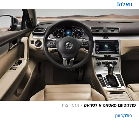
וואלה!
/
פולקסווגן פאסאט אולטראק
אתר יצרן
פולקסווגן