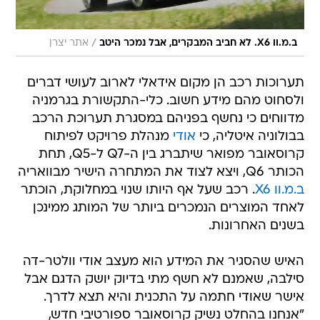
/
ב.מ.וו X6. לא חביב המבקרים, אבל נמכר היטב
אתר יצרן
תערוכות רכב הן מקום אידאלי לארוב לעושי דברים
ולסחוט מהם מידע חשוב. כלי-התקשורת בגרמניה
מדווחים כי נחשף בפניהם במסגרת תערוכת הרכב
בבולוניה איטליה, כי
אודי
מנהלת פרויקט לפיתוח
קרוסאובר מפואר שיתברג בין ה-Q7 ל-Q5, תחת
הכותר Q6, ויצא לצוד את המתחרה הישיר מבוואריה
ב.מ.וו X6
. רכב שעל אף היותו שנוי במחלוקת, הוכתר
לאחד המוצרים הנמכרים ביותר של המותג ממינכן
בשנים האחרונות.
האיש שהסגיר את המידע הוא מעצב אודי וולטר-דה
סילבה, שאמנם לא חשף מתי בדיוק יושק הדגם אבל
אישר שאודי חתמה על התכנית והיא תצא לדרך.
"אנחנו בהחלט נשיק קרוסאובר ספורטיבי חדש,