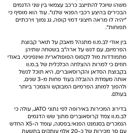
משהו שיוכל להתייצב כרכב עצמאי בין שני הדגמים
הבכירים בהיצע רכבי הפנאי שלנו". עוד הוא מוסיף כי
"יהיה לו מראה חיצוני דמוי קופה, גג נמוך וירכתיים
תפוחות".
בין אודי לב.מ.וו מתנהל מאבק על תואר קבוצת
הפרמיום, עם דגש על ארה"ב בשטחה שתיהן
מתמודדות מול לקסוס הפופולארית ואינפיניטי. באודי
חוזים כי למרות ההצלחה הכלכלית של ב.מ.וו
בקבוצת הסדאן והקרוסאוברים, היא תוכל לנשל
אותה מעמדת ההובלה בעוד פחות מ-3 שנים,
ולהפוך למותג הפרמיום המבוקש והנמכר ביותר
בעולם.
בדירוג המכירות באירופה לפי נתוני JATO, עולה כי
לב.מ.וו צמד קרוסאוברים מתוך שש הדגמים
הנמכרים בסגמנט הפנאי.בפסגה, עומד ה-X5 החדש
עם סך מכירות של כ-20 אלף עותקים בתשעת