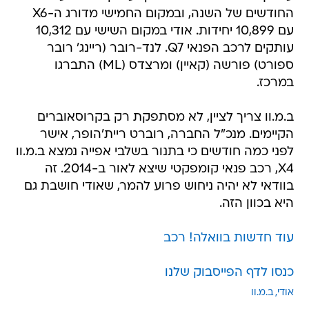
החודשים של השנה, ובמקום החמישי מדורג ה-X6
עם 10,899 יחידות. אודי במקום השישי עם 10,312
עותקים לרכב הפנאי Q7. לנד-רובר (ריינג' רובר
ספורט) פורשה (קאיין) ומרצדס (ML) התברגו
במרכז.
ב.מ.וו צריך לציין, לא מסתפקת רק בקרוסאוברים
הקיימים. מנכ"ל החברה, רוברט ריית'הופר, אישר
לפני כמה חודשים כי בתנור בשלבי אפייה נמצא ב.מ.וו
X4, רכב פנאי קומפקטי שיצא לאור ב-2014. זה
בוודאי לא יהיה ניחוש פרוע להמר, שאודי חושבת גם
היא בכוון הזה.
עוד חדשות בוואלה! רכב
כנסו לדף הפייסבוק שלנו
אודי
ב.מ.וו