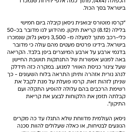
הכפולה (4x4), מתוך כמה אלפי יחידות שנמכרו
בישראל בסך הכול.
"קרסו מוטורס יבואנית ניסאן קיבלה ביום חמישי
בלילה (8.12) קריאת תיקון. מהידוע לנו מדובר בכ-50
כלי-רכב מתוך למעלה מ- 3,500 ניסאן ג?וק שנמכרו
בישראל. בידינו פרטים מעטים מהם עולה כי מדובר
בדגמי ארבע על ארבע המיוצרים ביפן בלבד. הקריאה
באה למנוע אפשרות של התנתקות תושבת החיישן
שעל צינור כניסת האוויר למנוע. במקרה כזה תידלק
לנהג נורית אזהרה ותיתן התראה בלוח השעונים - כך
שניתן לזהות זאת. קרסו פועלת על מנת לקבל את
רשימת הרכבים בהם עלולה להופיע התקלה ועם
קבלתה תזמן את הלקוחות לבצע את קריאת
התיקון".
ניסאן העולמית מדווחת שלא התגלו עד כה מקרים
הנוגעים לבטיחות, או כאלה שעלולים להוות סכנה