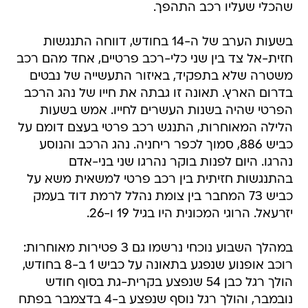
שהכלי שעליו רכב התהפך.
בשעות הערב של ה-14 בחודש, דווחה התנגשות
חזית-אל צד בין שני כלי-רכב פרטיים, אחד מהם רכב
משטרה שלא בתפקיד, באיזור התעשייה של נבטים
בדרום הארץ. תאונה זו גבתה את חייו של נהג הרכב
הפרטי שהיה בשנות העשרים לחייו. אמש בשעות
הלילה המאוחרות, התנגש רכב פרטי בעצם דומם על
כביש 886, סמוך לכפר ריחניה. נהג הרכב והנוסע
נהרגו. היום לפנות בוקר נהרגו שני בני-אדם
בהתנגשות חזיתית בין רכב פרטי למשאית משא על
כביש 73 המחבר בין צומת נהלל לרמת דוד בעמק
יזרעאל. הרוגי המכונית היו בגיל 19 ו-26.
במהלך השבוע נוכחי נרשמו גם 3 פטירות מאוחרות:
רוכב אופנוע שנפגע בתאונה על כביש 1 ב-8 בחודש,
הולך רגל כבן 54 שנפצע בקרית-גת בסוף חודש
נובמבר, והולך רגל נוסף שנפצע ב-4 בדצמבר בפתח