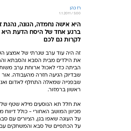
רז כהן
1.1.2011 / 5:00
היא אישה נחמדה, הגונה, נהגת 
ברגע אחד של היסח הדעת היא כ
לקרות גם לכם
זה היה עוד ערב שגרתי של אמצע הש
את הילדים מבית הסבא והסבתא והת
הביתה כדי לאכול ארוחת ערב משות
שבדיוק הגיעה חזרה מהעבודה. אור 
שבפנייה שמאלה התחלף לאדום ואני
ראשון ברמזור.
את חלל תא הנוסעים מילא שטף של חו
מכיוון המושב האחורי - כולל דיווח מ
על העוגה שאפו בגן, הציורים עם סב
על הכתפיים של סבא והמשחקים עם ה