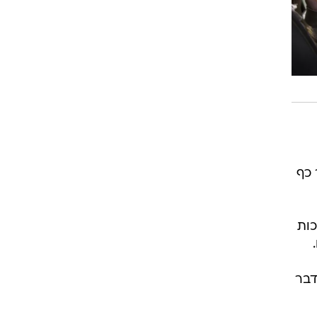
 כף
כות
דבר