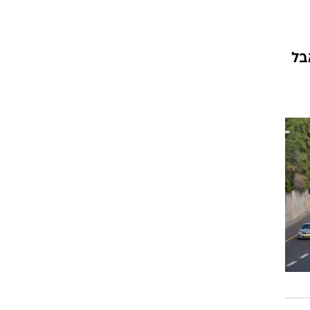
בל
וגרים שנה
וטו רצח
עברת בעלות
וטאלוס