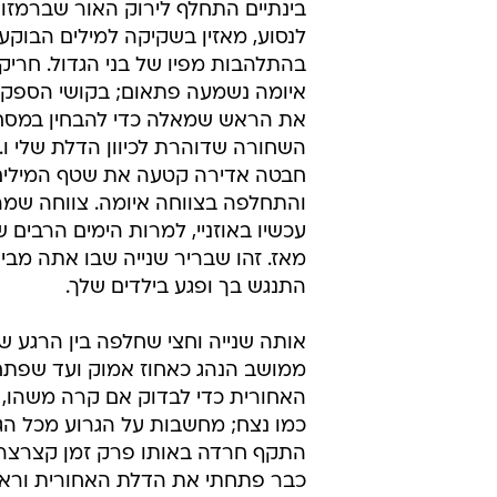
בינתיים התחלף לירוק האור שברמזו
לנסוע, מאזין בשקיקה למילים הבוקע
בהתלהבות מפיו של בני הגדול. חריק
איומה נשמעה פתאום; בקושי הספקת
את הראש שמאלה כדי להבחין במסח
השחורה שדוהרת לכיוון הדלת שלי ו...
חבטה אדירה קטעה את שטף המילים
והתחלפה בצווחה איומה. צווחה שמ
עכשיו באוזניי, למרות הימים הרבים 
מאז. זהו שבריר שנייה שבו אתה מבין
התנגש בך ופגע בילדים שלך.
אותה שנייה וחצי שחלפה בין הרגע שז
ממושב הנהג כאחוז אמוק ועד שפת
האחורית כדי לבדוק אם קרה משהו, 
כמו נצח; מחשבות על הגרוע מכל הגי
התקף חרדה באותו פרק זמן קצרצר,
כבר פתחתי את הדלת האחורית וראי