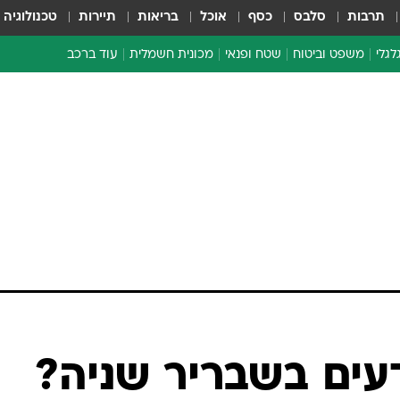
תרבות
סלבס
כסף
אוכל
בריאות
תיירות
טכנולוגיה
לגלי
משפט וביטוח
שטח ופנאי
מכונית חשמלית
עוד ברכב
ת דו-גלגלי
ביטוח רכב
י דו-גלגלי
אביזרים לרכב
ים ארוכי טווח דו-גלגלי
מכוניות חדשות
ק
מבצעים חמים
י
מבחנים ארוכי טווח
מבשלים מהשטח
אופניים
משומשות
אספנות
ספורט מוטורי
צרכנות
דעים בשבריר שניה?
טכנולוגיה