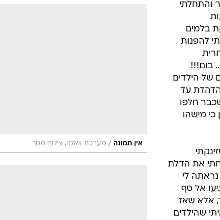
ר והתחלתי
ות
ת בלמים
י להפנות
רית
 בום!!!
 של הילדים
הדהדת עד
שכבר חלפו
 כי מישהו
/
אין תמונה
מערכת וואלה, צילום מסך
ינקתי
חתי את הדלת
נראתה לי
עו אל סף
 אלא שאז
תי שהילדים