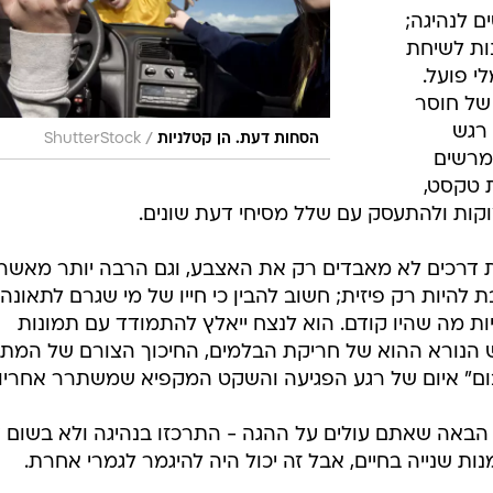
 לנהיגה;
ות לשיחת
י פועל.
של חוסר
 רגש
/
הסחות דעת. הן קטלניות
ShutterStock
 מרשים
ת טקסט,
קות ולהתעסק עם שלל מסיחי דעת שונים.
 דרכים לא מאבדים רק את האצבע, וגם הרבה יותר מאשר
 להיות רק פיזית; חשוב להבין כי חייו של מי שגרם לתאונה
יות מה שהיו קודם. הוא לנצח ייאלץ להתמודד עם תמונות
ש הנורא ההוא של חריקת הבלמים, החיכוך הצורם של המת
בום" איום של רגע הפגיעה והשקט המקפיא שמשתרר אחריו.
הבאה שאתם עולים על ההגה - התרכזו בנהיגה ולא בשום 
מנות שנייה בחיים, אבל זה יכול היה להיגמר לגמרי אחרת.