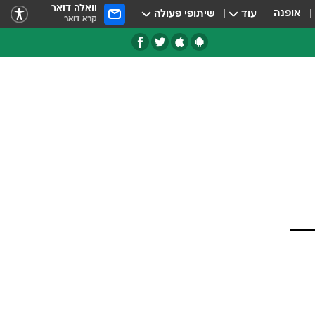
וואלה דואר
אופנה
עוד
שיתופי פעולה
קרא דואר
טגוריות
צרנים