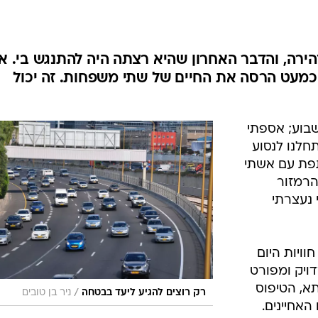
בטיחות
סדנאות ושיפורים
דעות
זהירה, והדבר האחרון שהיא רצתה היה להתנגש בי. א
כל הכתבות
מעט הרסה את החיים של שתי משפחות. זה יכול
ארכיון מדורים
ס
כתבו לנו
פ
בוע; אספתי
אביזרים לרכב
ה
חלנו לנסוע
ט
פת עם אשתי
הרמזור
 נעצרתי
ויות היום
דויק ומפורט
תא, הטיפוס
/
רק רוצים להגיע ליעד בבטחה
ניר בן טובים
אחיינים.