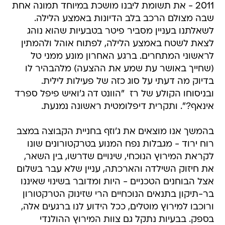
2011 - את תשומת ליבנו מושכת במיוחד תמונה אחת
שבה מצולם הרכב בלב הדיונות באמצע הלילה.
לשאלתנו בעניין מסביר פיטר בטבעיות שהוא נוהג
לצאת לשטח באמצע הלילה, לפתוח אוהל ולהמתין
לראשוני המתחרים. ברגע האחרון מונע ממני טל
(שחייך באושר עת שמע את ההצעה) מלהבהיר לו
בדיוק מה דעתי על סוג כזה של פעילות לילית.
ובניסוחו הקולע של רז  "הוונט דה ג'ואיש פיפל ספרד
אינאף?". ותקרית דיפלומטית ראשונה נמנעת.
בהמשך אנו מוצאים את ג'וזף בחניית הקבוצה במצב
רוח ירוד - מגבלות נפח המנוע בטרקטורונים שונו
לקראת המירוץ הנוכחי, שינויים שדרשו, בין השאר,
את חיזוק השילדה והארכתה, עניין שלא עבר בשלום
אצל הבוחנים הטכניים - היות ומדובר בשינוי שאיננו
בר-תיקון בתנאים הנוכחיים הרי שזינוק הטרקטורון
ורוכבו למירוץ מוטלים, ככל הידוע לנו ברגעים אלה,
בספק. בבעיות נתקל גם צוות המירוץ ההולנדי