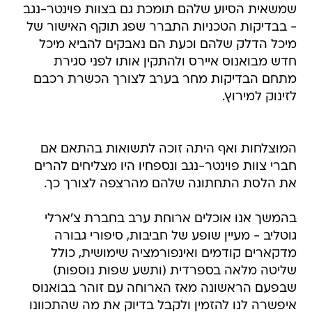
שמשאית הסיוע שלהם תומכת גם בצוות פוינטר-נגב
- בבדיקות הטכניות התברר שפג תוקף האישור של
מיכל הדלק שלהם וכעת הם נאבקים להביא מיכל
חדש מבואנוס איירס ולהתקין אותו לפני סגירת
מתחם הבדיקות מחר בערב לצורך הכשרת רכבם
לזינוק למירוץ.
המוצלחות ואף היתה זוכה לתשואות בהתאם אם
חברי צוות פוינטר-נגב ונספחיו היו מצליחים להרים
את הלסת התחתונה שלהם מהרצפה לצורך כך.
בהמשך אנו אוכלים ארוחת ערב בחברת צ'ארלי
גוטליב - מעיין שופע של חביבות, סיפורי גבורה
מדקארים קודמים ואינפורמציה שימושית, כולל
שליטה מלאה בספרדית (ותשע שפות נוספות)
שבפעם הראשונה מאז הארוחה עם זוהר בבואנוס
איפשרה לנו להזמין ולקבל בדיוק את מה שהתכוונו