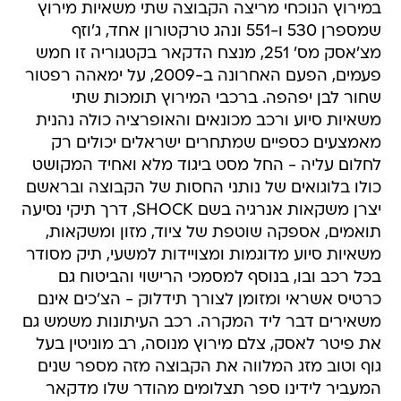
במירוץ הנוכחי מריצה הקבוצה שתי משאיות מירוץ
שמספרן 530 ו-551 ונהג טרקטורון אחד, ג'וזף
מצ'אסק מס' 251, מנצח הדקאר בקטגוריה זו חמש
פעמים, הפעם האחרונה ב-2009, על ימאהה רפטור
שחור לבן יפהפה. ברכבי המירוץ תומכות שתי
משאיות סיוע ורכב מכונאים והאופרציה כולה נהנית
מאמצעים כספיים שמתחרים ישראלים יכולים רק
לחלום עליה - החל מסט ביגוד מלא ואחיד המקושט
כולו בלוגואים של נותני החסות של הקבוצה ובראשם
יצרן משקאות אנרגיה בשם SHOCK, דרך תיקי נסיעה
תואמים, אספקה שוטפת של ציוד, מזון ומשקאות,
משאיות סיוע מדוגמות ומצויידות למשעי, תיק מסודר
בכל רכב ובו, בנוסף למסמכי הרישוי והביטוח גם
כרטיס אשראי ומזומן לצורך תידלוק - הצ'כים אינם
משאירים דבר ליד המקרה. רכב העיתונות משמש גם
את פיטר לאסק, צלם מירוץ מנוסה, רב מוניטין בעל
גוף וטוב מזג המלווה את הקבוצה מזה מספר שנים
המעביר לידינו ספר תצלומים מהודר שלו מדקאר