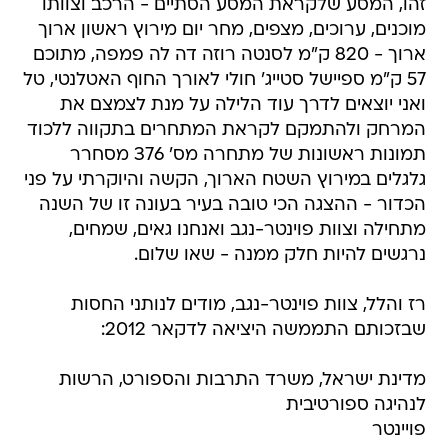
זהו, המסע שלקראת המסע הסתיים - הרכב וצוותו
מוכנים, ערוכים, מצפים, מחר יום מירוץ ראשון ארוך
ארוך - 820 ק"מ לסנטה רוזה דה לה פמפה, מתוכם
57 ק"מ ספיישל סטייג' חולי לאורך החוף האטלנטי, טל
ואני יוצאים לדרך עוד הלילה על מנת לצמצם את
המרחק ולהתמקם לקראת המתחרים בתקווה ללכוד
תמונות ראשונות של מתחרה מס' 376 מסחרר
גלגלים במירוץ השטח הארוך, הקשה והיוקרתי על פני
הכדור - ההצגה הכי טובה בעיר בעונה זו של השנה
מתחילה וצוות פוינטר-נגב ואנחנו גאים, שמחים,
נרגשים להיות חלק ממנה - שאו שלום.
רז והלל, צוות פוינטר-נגב, מודים לנותני החסות
שבזכותם התממשה היציאה לדקאר 2012:
מדינת ישראל, משרד התרבות והספורט, הרשות
לנהיגה ספורטיבית
פויינטר